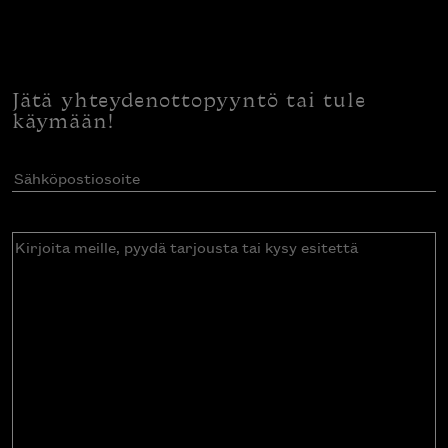
Jätä yhteydenottopyyntö tai tule
käymään!
Sähköpostiosoite
(Pakollinen)
Kirjoita
meille,
pyydä
tarjousta
tai
kysy
esitettä