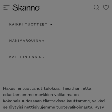
KAIKKI TUOTTEET
Haku
NANIMARQUINA
Type 2 or more characters for results.
KALLEIN ENSIN
Hakusi
ei tuottanut tuloksia. Tiesithän, että
edustamiemme merkkien valikoima on
kokonaisuudessaan tilattavissa kauttamme, vaikkei
se löytyisi nettisivujemme tuotevalikoimasta. Kysy