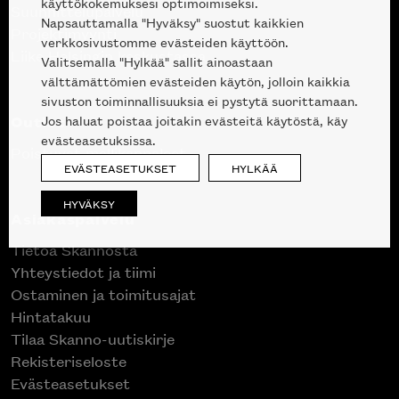
käyttökokemuksesi optimoimiseksi.
Suunnittelupalvelu
Napsauttamalla "Hyväksy" suostut kaikkien
Projektimyynti
verkkosivustomme evästeiden käyttöön.
Liike Helsingin keskustassa
Valitsemalla "Hylkää" sallit ainoastaan
välttämättömien evästeiden käytön, jolloin kaikkia
sivuston toiminnallisuuksia ei pystytä suorittamaan.
Outlet
Jos haluat poistaa joitakin evästeitä käytöstä, käy
evästeasetuksissa.
Poistuvat mallikappaleet
EVÄSTEASETUKSET
HYLKÄÄ
HYVÄKSY
Asiakaspalvelu
Tietoa Skannosta
Yhteystiedot ja tiimi
Ostaminen ja toimitusajat
Hintatakuu
Tilaa Skanno-uutiskirje
Rekisteriseloste
Evästeasetukset