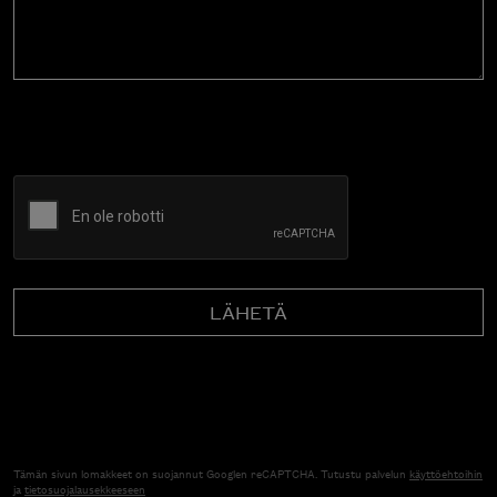
CAPTCHA
Tämän sivun lomakkeet on suojannut Googlen reCAPTCHA. Tutustu palvelun
käyttöehtoihin
ja
tietosuojalausekkeeseen