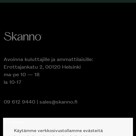
Avoinna kuluttajille ja ammattilaisille:
Erottajankatu 2, 00120 Helsinki
ma-pe 10 — 18
la 10-17
09 612 9440
|
sales@skanno.fi
Skanno
Käytämme verkkosivustollamme evästeitä
Tuotteet