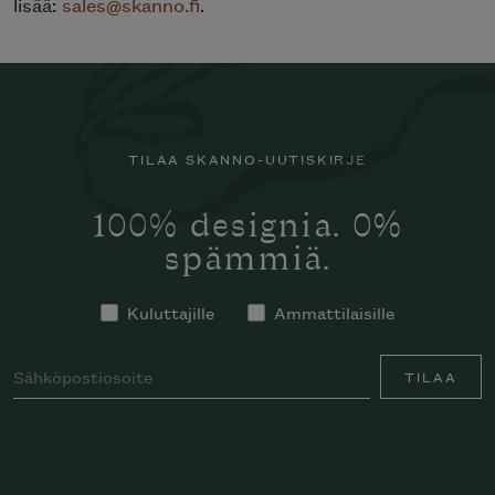
lisää:
sales@skanno.fi
.
TILAA SKANNO-UUTISKIRJE
100% designia. 0%
spämmiä.
Kuluttajille
Ammattilaisille
TILAA