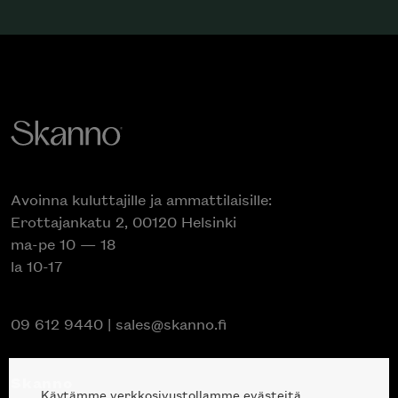
Avoinna kuluttajille ja ammattilaisille:
Erottajankatu 2, 00120 Helsinki
ma-pe 10 — 18
la 10-17
09 612 9440
|
sales@skanno.fi
Skanno
Käytämme verkkosivustollamme evästeitä