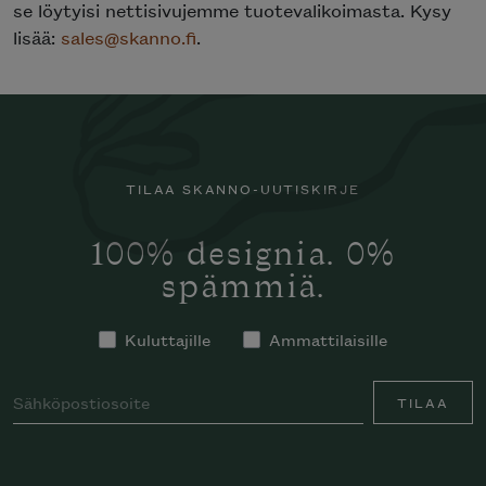
se löytyisi nettisivujemme tuotevalikoimasta. Kysy
lisää:
sales@skanno.fi
.
TILAA SKANNO-UUTISKIRJE
100% designia. 0%
spämmiä.
Kuluttajille
Ammattilaisille
TILAA