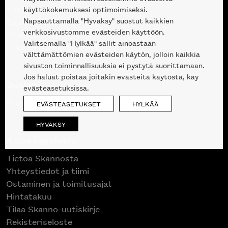
Tuotteet
käyttökokemuksesi optimoimiseksi.
Napsauttamalla "Hyväksy" suostut kaikkien
Suunnittelupalvelu
verkkosivustomme evästeiden käyttöön.
Projektimyynti
Valitsemalla "Hylkää" sallit ainoastaan
Liike Helsingin keskustassa
välttämättömien evästeiden käytön, jolloin kaikkia
sivuston toiminnallisuuksia ei pystytä suorittamaan.
Jos haluat poistaa joitakin evästeitä käytöstä, käy
Outlet
evästeasetuksissa.
Poistuvat mallikappaleet
EVÄSTEASETUKSET
HYLKÄÄ
HYVÄKSY
Asiakaspalvelu
Tietoa Skannosta
Yhteystiedot ja tiimi
Ostaminen ja toimitusajat
Hintatakuu
Tilaa Skanno-uutiskirje
Rekisteriseloste