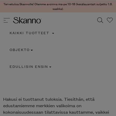
Tervetuloa Skannolle! Olemme avoinna ma-pe 10-18 (kesälauantait suljettu 1.8.
saakka).
KAIKKI TUOTTEET
Haku
OBJEKTO
Type 2 or more characters for results.
EDULLISIN ENSIN
Hakusi
ei tuottanut tuloksia. Tiesithän, että
edustamiemme merkkien valikoima on
kokonaisuudessaan tilattavissa kauttamme, vaikkei