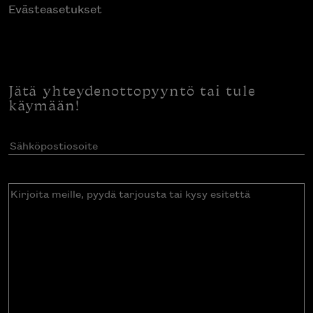
Evästeasetukset
Jätä yhteydenottopyyntö tai tule
käymään!
Sähköpostiosoite
(Pakollinen)
Kirjoita
meille,
pyydä
tarjousta
tai
kysy
esitettä