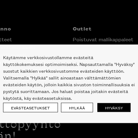
anno
Outlet
tteet
Poistuvat mallikappaleet
nittelupalvelu
ektimyynti
Käytämme verkkosivustollamme evästeitä
e Helsingin keskustassa
käyttökokemuksesi optimoimiseksi. Napsauttamalla "Hyväksy"
suostut kaikkien verkkosivustomme evästeiden käyttöön.
Valitsemalla "Hylkää" sallit ainoastaan välttämättömien
evästeiden käytön, jolloin kaikkia sivuston toiminnallisuuksia ei
pystytä suorittamaan. Jos haluat poistaa joitakin evästeitä
käytöstä, käy evästeasetuksissa.
EVÄSTEASETUKSET
HYLKÄÄ
HYVÄKSY
ottopyyntö
än!