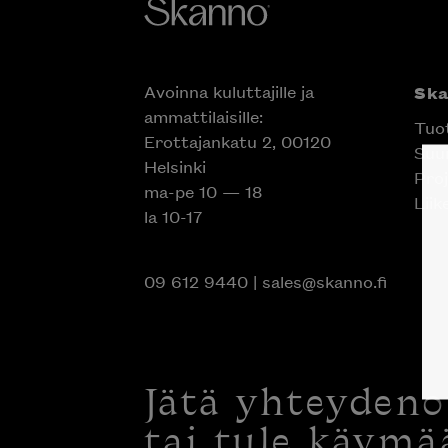
Avoinna kuluttajille ja
Sk
ammattilaisille:
Tuo
Erottajankatu 2, 00120
Suun
Helsinki
Proj
ma-pe 10 — 18
Liik
la 10-17
09 612 9440
|
sales@skanno.fi
Jätä yhteyden
tai tule käymä