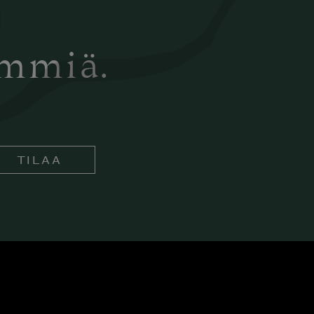
ämmiä.
TILAA