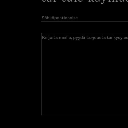
Sähköpostiosoite
(Pakollinen)
Kirjoita
meille,
pyydä
tarjousta
tai
kysy
esitettä