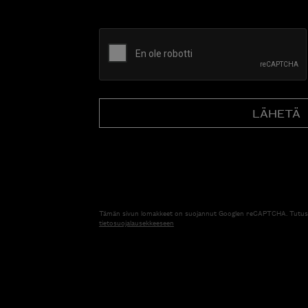
CAPTCHA
Tämän sivun lomakkeet on suojannut Googlen reCAPTCHA. Tutus
tietosuojalausekkeeseen