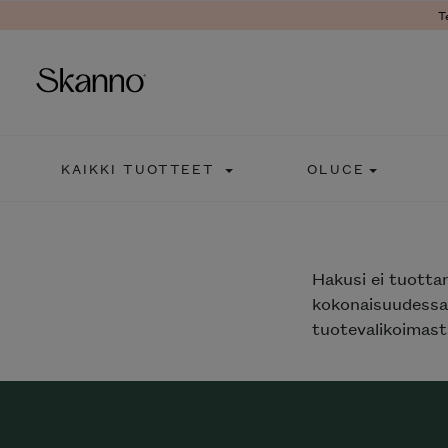
T
Haku
KAIKKI TUOTTEET
OLUCE
Type 2 or more characters fo
Hakusi
ei tuotta
kokonaisuudessaa
tuotevalikoimasta