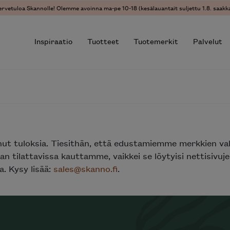
ervetuloa Skannolle! Olemme avoinna ma-pe 10-18 (kesälauantait suljettu 1.8. saakka
Inspiraatio
Tuotteet
Tuotemerkit
Palvelut
r results.
nut tuloksia. Tiesithän, että edustamiemme merkkien va
n tilattavissa kauttamme, vaikkei se löytyisi nettisivu
. Kysy lisää:
sales@skanno.fi
.