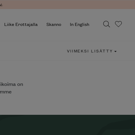
).
Liike Erottajalla
Skanno
In English
VIIMEKSI LISÄTTY
likoima on
jemme