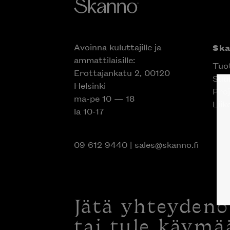
Avoinna kuluttajille ja
Sk
ammattilaisille:
Tuo
Erottajankatu 2, 00120
Suun
Helsinki
Proj
ma-pe 10 — 18
Liik
la 10-17
09 612 9440
|
sales@skanno.fi
Jätä yhteyden
tai tule käymä