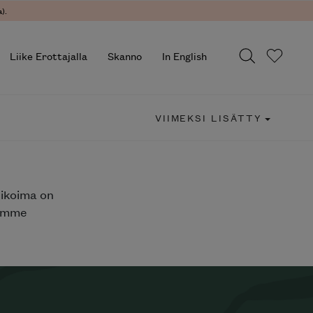
).
Liike Erottajalla
Skanno
In English
VIIMEKSI LISÄTTY
likoima on
jemme