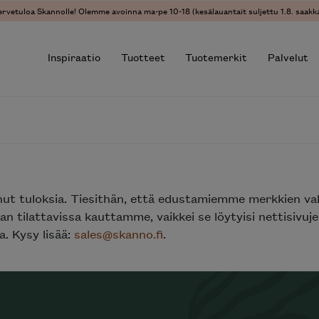
ervetuloa Skannolle! Olemme avoinna ma-pe 10-18 (kesälauantait suljettu 1.8. saakka
Inspiraatio
Tuotteet
Tuotemerkit
Palvelut
r results.
nut tuloksia. Tiesithän, että edustamiemme merkkien va
n tilattavissa kauttamme, vaikkei se löytyisi nettisivu
. Kysy lisää:
sales@skanno.fi
.