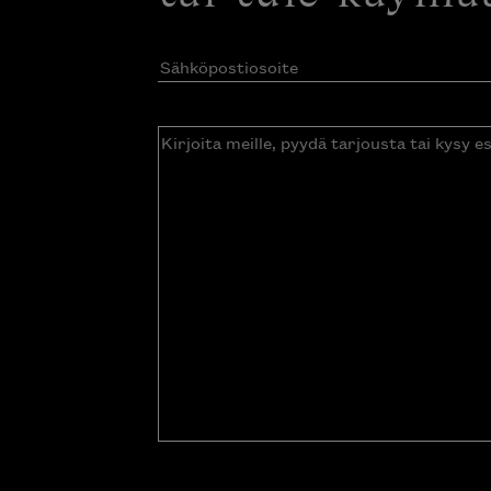
Sähköpostiosoite
(Pakollinen)
Kirjoita
meille,
pyydä
tarjousta
tai
kysy
esitettä