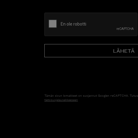
CAPTCHA
Tämän sivun lomakkeet on suojannut Googlen reCAPTCHA. Tutus
tietosuojalausekkeeseen