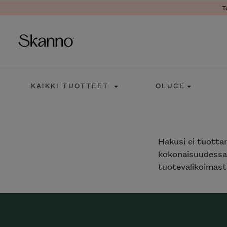
T
Haku
KAIKKI TUOTTEET
OLUCE
Type 2 or more characters fo
Hakusi
ei tuotta
kokonaisuudessaa
tuotevalikoimasta