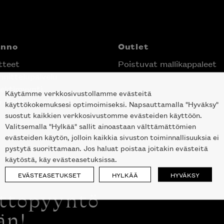
anno
Outlet
tteet
Poistuvat mallikappaleet
nittelupalvelu
ektimyynti
Käytämme verkkosivustollamme evästeitä
e Helsingin keskustassa
käyttökokemuksesi optimoimiseksi. Napsauttamalla "Hyväksy"
suostut kaikkien verkkosivustomme evästeiden käyttöön.
Valitsemalla "Hylkää" sallit ainoastaan välttämättömien
evästeiden käytön, jolloin kaikkia sivuston toiminnallisuuksia ei
pystytä suorittamaan. Jos haluat poistaa joitakin evästeitä
käytöstä, käy evästeasetuksissa.
EVÄSTEASETUKSET
HYLKÄÄ
HYVÄKSY
ottopyyntö
än!