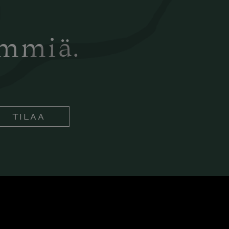
ämmiä.
TILAA