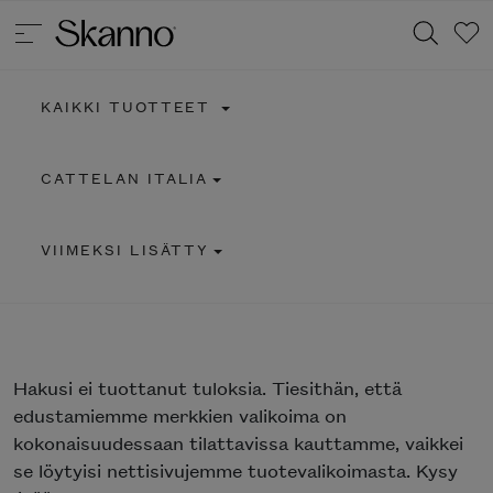
KAIKKI TUOTTEET
Haku
CATTELAN ITALIA
Type 2 or more characters for results.
VIIMEKSI LISÄTTY
Hakusi
ei tuottanut tuloksia. Tiesithän, että
edustamiemme merkkien valikoima on
kokonaisuudessaan tilattavissa kauttamme, vaikkei
se löytyisi nettisivujemme tuotevalikoimasta. Kysy