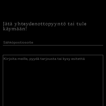
Jätä yhteydenottopyyntö tai tule
käymään!
Sähköpostiosoite
(Pakollinen)
Kirjoita
meille,
pyydä
tarjousta
tai
kysy
esitettä