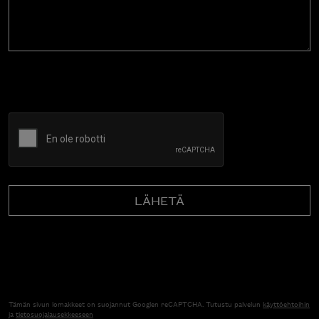
CAPTCHA
Tämän sivun lomakkeet on suojannut Googlen reCAPTCHA. Tutustu palvelun
käyttöehtoihin
ja
tietosuojalausekkeeseen