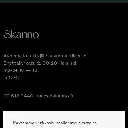
Avoinna kuluttajille ja ammattilaisille:
Erottajankatu 2, 00120 Helsinki
ma-pe 10 — 18
la 10-17
09 612 9440
|
sales@skanno.fi
Skanno
Käytämme verkkosivustollamme evästeitä
Tuotteet