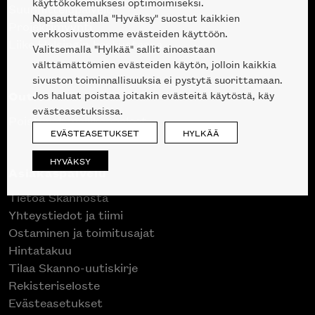
käyttökokemuksesi optimoimiseksi.
Suunnittelupalvelu
Napsauttamalla "Hyväksy" suostut kaikkien
Projektimyynti
verkkosivustomme evästeiden käyttöön.
Liike Helsingin keskustassa
Valitsemalla "Hylkää" sallit ainoastaan
välttämättömien evästeiden käytön, jolloin kaikkia
sivuston toiminnallisuuksia ei pystytä suorittamaan.
Outlet
Jos haluat poistaa joitakin evästeitä käytöstä, käy
evästeasetuksissa.
Poistuvat mallikappaleet
EVÄSTEASETUKSET
HYLKÄÄ
HYVÄKSY
Asiakaspalvelu
Tietoa Skannosta
Yhteystiedot ja tiimi
Ostaminen ja toimitusajat
Hintatakuu
Tilaa Skanno-uutiskirje
Rekisteriseloste
Evästeasetukset