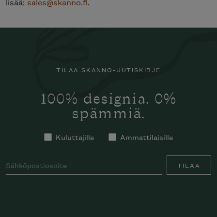
lisää:
sales@skanno.fi
.
TILAA SKANNO-UUTISKIRJE
100% designia. 0%
spämmiä.
Kuluttajille
Ammattilaisille
TILAA