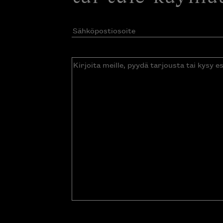
Sähköpostiosoite
(Pakollinen)
Kirjoita
meille,
pyydä
tarjousta
tai
kysy
esitettä