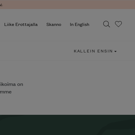
).
Liike Erottajalla
Skanno
In English
KALLEIN ENSIN
likoima on
jemme