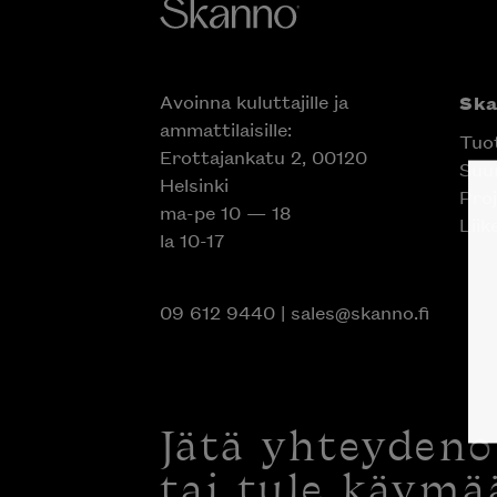
Avoinna kuluttajille ja
Sk
ammattilaisille:
Tuo
Erottajankatu 2, 00120
Suun
Helsinki
Proj
ma-pe 10 — 18
Liik
la 10-17
09 612 9440
|
sales@skanno.fi
Jätä yhteyden
tai tule käymä