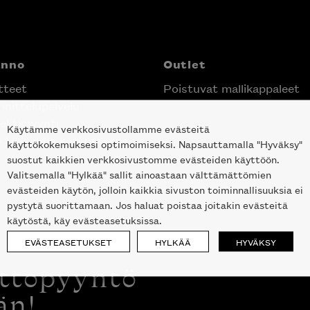
anno
Outlet
tteet
Poistuvat mallikappaleet
nittelupalvelu
ektimyynti
Käytämme verkkosivustollamme evästeitä
e Helsingin keskustassa
käyttökokemuksesi optimoimiseksi. Napsauttamalla "Hyväksy"
suostut kaikkien verkkosivustomme evästeiden käyttöön.
Valitsemalla "Hylkää" sallit ainoastaan välttämättömien
evästeiden käytön, jolloin kaikkia sivuston toiminnallisuuksia ei
pystytä suorittamaan. Jos haluat poistaa joitakin evästeitä
käytöstä, käy evästeasetuksissa.
EVÄSTEASETUKSET
HYLKÄÄ
HYVÄKSY
ottopyyntö
än!