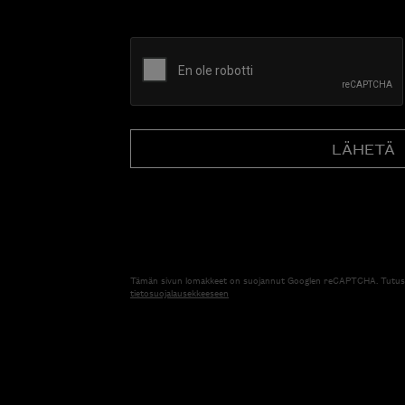
CAPTCHA
Tämän sivun lomakkeet on suojannut Googlen reCAPTCHA. Tutus
tietosuojalausekkeeseen