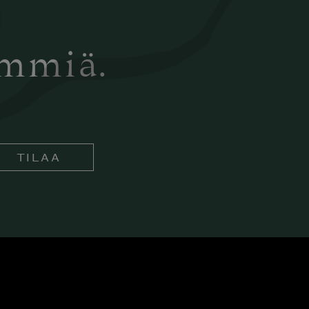
ämmiä.
TILAA