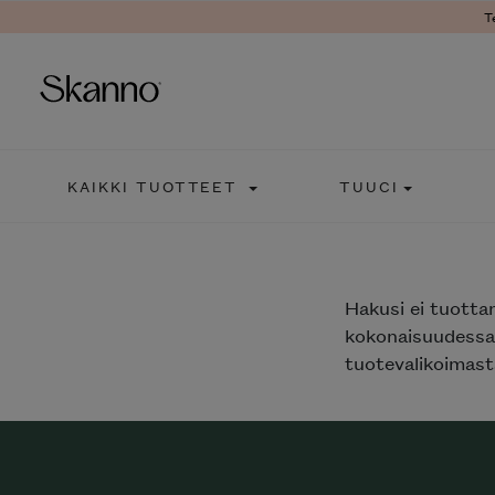
T
Haku
KAIKKI TUOTTEET
TUUCI
Type 2 or more characters fo
Hakusi
ei tuotta
kokonaisuudessaa
tuotevalikoimasta