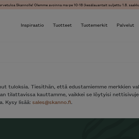
ervetuloa Skannolle! Olemme avoinna ma-pe 10-18 (kesälauantait suljettu 1.8. saakka
Inspiraatio
Tuotteet
Tuotemerkit
Palvelut
r results.
nut tuloksia. Tiesithän, että edustamiemme merkkien va
n tilattavissa kauttamme, vaikkei se löytyisi nettisivu
. Kysy lisää:
sales@skanno.fi
.