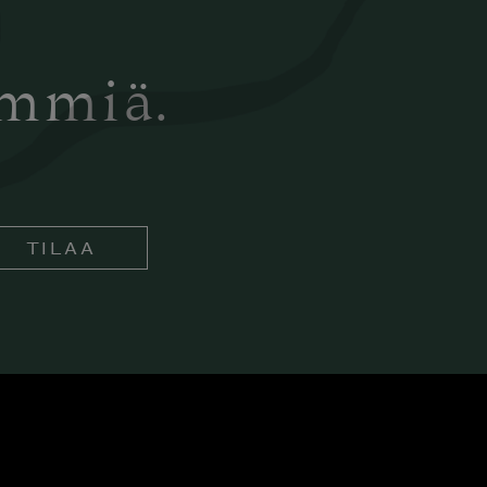
ämmiä.
TILAA