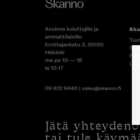
Avoinna kuluttajille ja
Sk
ammattilaisille:
Tuo
Erottajankatu 2, 00120
Suun
Helsinki
Proj
ma-pe 10 — 18
Liik
la 10-17
09 612 9440
|
sales@skanno.fi
Jätä yhteyden
tai tule käymä