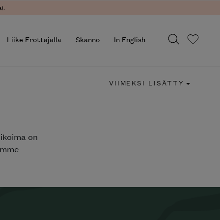
).
Liike Erottajalla
Skanno
In English
VIIMEKSI LISÄTTY
likoima on
jemme