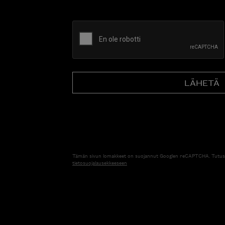
CAPTCHA
Tämän sivun lomakkeet on suojannut Googlen reCAPTCHA. Tutus
tietosuojalausekkeeseen