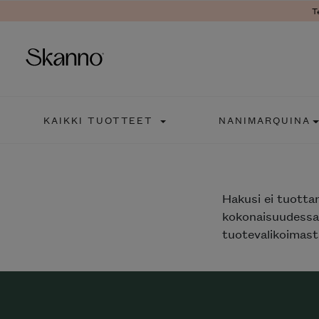
T
Haku
KAIKKI TUOTTEET
NANIMARQUINA
Type 2 or more characters fo
Hakusi
ei tuotta
kokonaisuudessaa
tuotevalikoimasta