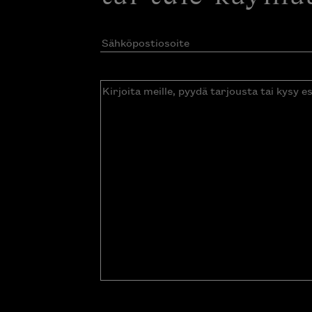
Sähköpostiosoite
(Pakollinen)
Kirjoita
meille,
pyydä
tarjousta
tai
kysy
esitettä