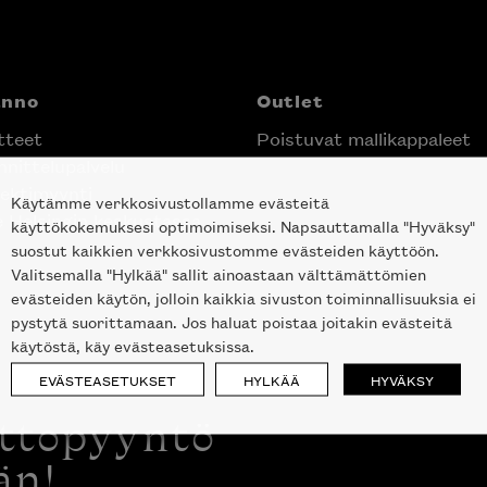
anno
Outlet
tteet
Poistuvat mallikappaleet
nittelupalvelu
ektimyynti
Käytämme verkkosivustollamme evästeitä
e Helsingin keskustassa
käyttökokemuksesi optimoimiseksi. Napsauttamalla "Hyväksy"
suostut kaikkien verkkosivustomme evästeiden käyttöön.
Valitsemalla "Hylkää" sallit ainoastaan välttämättömien
evästeiden käytön, jolloin kaikkia sivuston toiminnallisuuksia ei
pystytä suorittamaan. Jos haluat poistaa joitakin evästeitä
käytöstä, käy evästeasetuksissa.
EVÄSTEASETUKSET
HYLKÄÄ
HYVÄKSY
ottopyyntö
än!