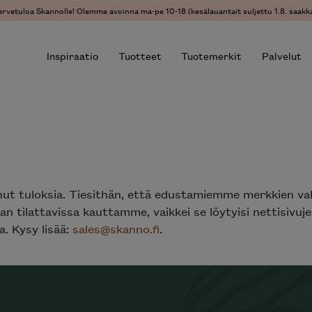
ervetuloa Skannolle! Olemme avoinna ma-pe 10-18 (kesälauantait suljettu 1.8. saakka
Inspiraatio
Tuotteet
Tuotemerkit
Palvelut
r results.
nut tuloksia. Tiesithän, että edustamiemme merkkien va
n tilattavissa kauttamme, vaikkei se löytyisi nettisivu
. Kysy lisää:
sales@skanno.fi
.