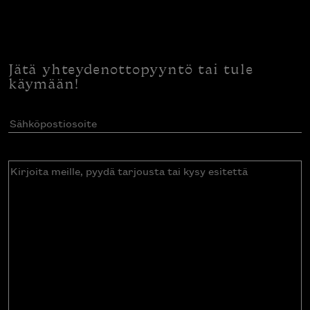
Jätä yhteydenottopyyntö tai tule
käymään!
Sähköpostiosoite
(Pakollinen)
Kirjoita
meille,
pyydä
tarjousta
tai
kysy
esitettä