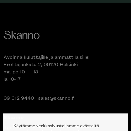
Avoinna kuluttajille ja ammattilaisille:
Erottajankatu 2, 00120 Helsinki
ma-pe 10 — 18
la 10-17
09 612 9440
|
sales@skanno.fi
Skanno
Käytämme verkkosivustollamme evästeitä
Tuotteet