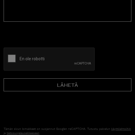
CAPTCHA
Tämän sivun lomakkeet on suojannut Googlen reCAPTCHA. Tutustu palvelun
käyttöehtoihin
ja
tietosuojalausekkeeseen