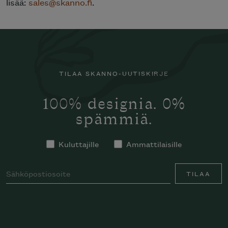
lisää:
sales@skanno.fi
.
TILAA SKANNO-UUTISKIRJE
100% designia. 0%
spämmiä.
Kuluttajille
Ammattilaisille
TILAA