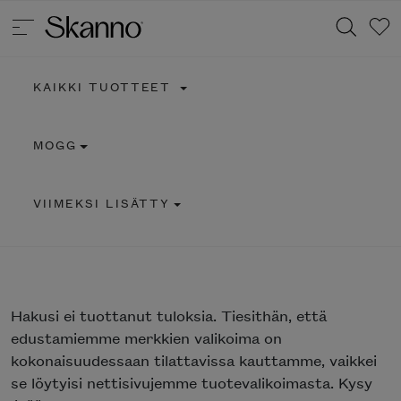
KAIKKI TUOTTEET
Haku
MOGG
Type 2 or more characters for results.
VIIMEKSI LISÄTTY
Hakusi
ei tuottanut tuloksia. Tiesithän, että
edustamiemme merkkien valikoima on
kokonaisuudessaan tilattavissa kauttamme, vaikkei
se löytyisi nettisivujemme tuotevalikoimasta. Kysy