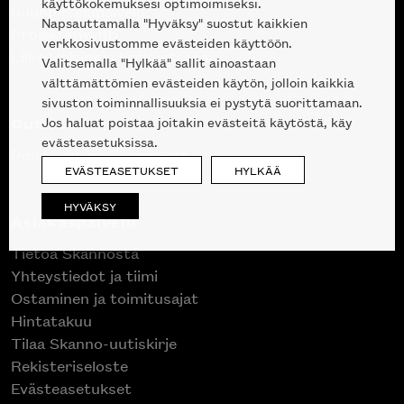
käyttökokemuksesi optimoimiseksi.
Suunnittelupalvelu
Napsauttamalla "Hyväksy" suostut kaikkien
Projektimyynti
verkkosivustomme evästeiden käyttöön.
Liike Helsingin keskustassa
Valitsemalla "Hylkää" sallit ainoastaan
välttämättömien evästeiden käytön, jolloin kaikkia
sivuston toiminnallisuuksia ei pystytä suorittamaan.
Outlet
Jos haluat poistaa joitakin evästeitä käytöstä, käy
evästeasetuksissa.
Poistuvat mallikappaleet
EVÄSTEASETUKSET
HYLKÄÄ
HYVÄKSY
Asiakaspalvelu
Tietoa Skannosta
Yhteystiedot ja tiimi
Ostaminen ja toimitusajat
Hintatakuu
Tilaa Skanno-uutiskirje
Rekisteriseloste
Evästeasetukset