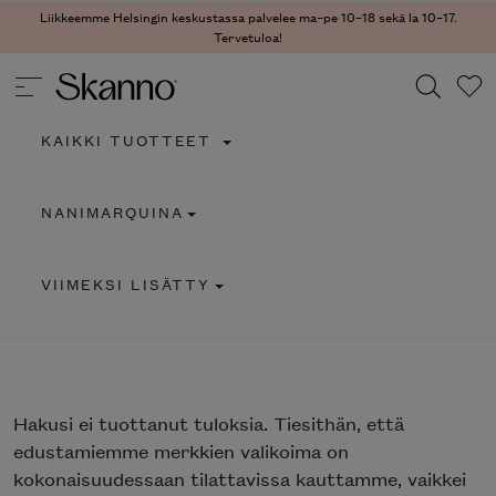
Liikkeemme Helsingin keskustassa palvelee ma–pe 10–18 sekä la 10–17.
Tervetuloa!
KAIKKI TUOTTEET
Haku
NANIMARQUINA
Type 2 or more characters for results.
VIIMEKSI LISÄTTY
Hakusi
ei tuottanut tuloksia. Tiesithän, että
edustamiemme merkkien valikoima on
kokonaisuudessaan tilattavissa kauttamme, vaikkei