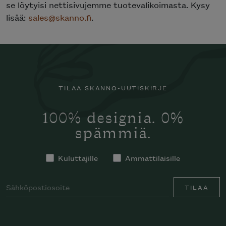
se löytyisi nettisivujemme tuotevalikoimasta. Kysy
lisää:
sales@skanno.fi
.
TILAA SKANNO-UUTISKIRJE
100% designia. 0%
spämmiä.
Kuluttajille
Ammattilaisille
TILAA