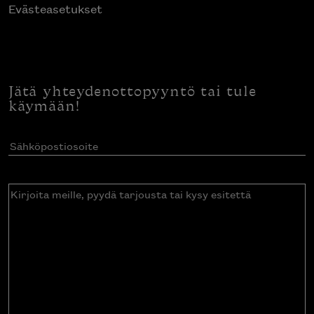
Evästeasetukset
Jätä yhteydenottopyyntö tai tule
käymään!
Sähköpostiosoite
(Pakollinen)
Kirjoita
meille,
pyydä
tarjousta
tai
kysy
esitettä