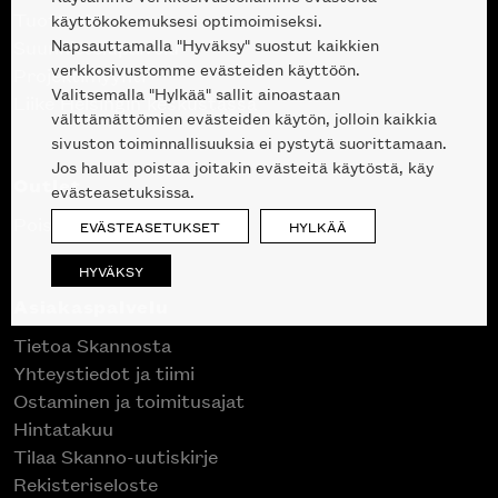
Tuotteet
käyttökokemuksesi optimoimiseksi.
Napsauttamalla "Hyväksy" suostut kaikkien
Suunnittelupalvelu
verkkosivustomme evästeiden käyttöön.
Projektimyynti
Valitsemalla "Hylkää" sallit ainoastaan
Liike Helsingin keskustassa
välttämättömien evästeiden käytön, jolloin kaikkia
sivuston toiminnallisuuksia ei pystytä suorittamaan.
Jos haluat poistaa joitakin evästeitä käytöstä, käy
Outlet
evästeasetuksissa.
Poistuvat mallikappaleet
EVÄSTEASETUKSET
HYLKÄÄ
HYVÄKSY
Asiakaspalvelu
Tietoa Skannosta
Yhteystiedot ja tiimi
Ostaminen ja toimitusajat
Hintatakuu
Tilaa Skanno-uutiskirje
Rekisteriseloste