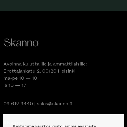
Avoinna kuluttajille ja ammattilaisille:
Erottajankatu 2, 00120 Helsinki
ma-pe 10 — 18
la 10 — 17
09 612 9440
|
sales@skanno.fi
Skanno
Käytämme verkkosivustollamme evästeitä