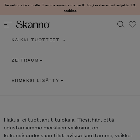
Tervetuloa Skannolle! Olemme avoinna ma-pe 10-18 (kesälauantait suljettu 1.8.
saakka).
KAIKKI TUOTTEET
Haku
ZEITRAUM
Type 2 or more characters for results.
VIIMEKSI LISÄTTY
Hakusi
ei tuottanut tuloksia. Tiesithän, että
edustamiemme merkkien valikoima on
kokonaisuudessaan tilattavissa kauttamme, vaikkei