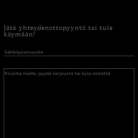
Jätä yhteydenottopyyntö tai tule
käymään!
Sähköpostiosoite
(Pakollinen)
Kirjoita
meille,
pyydä
tarjousta
tai
kysy
esitettä