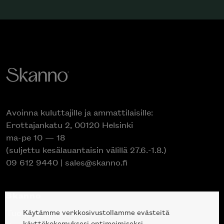
Avoinna kuluttajille ja ammattilaisille:
Erottajankatu 2, 00120 Helsinki
ma-pe 10 — 18
(suljettu kesälauantaisin välillä 27.6.-1.8.)
09 612 9440
|
sales@skanno.fi
Skanno
Käytämme verkkosivustollamme evästeitä
Tuotteet
käyttökokemuksesi optimoimiseksi.