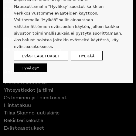
Suunnittelupalvelu
Napsauttamalla "Hyväksy" suostut kaikkien
Projektimyynti
verkkosivustomme evästeiden käyttöön.
Liike Helsingin keskustassa
Valitsemalla "Hylkää" sallit ainoastaan
välttämättömien evästeiden käytön, jolloin kaikkia
sivuston toiminnallisuuksia ei pystytä suorittamaan.
Outlet
Jos haluat poistaa joitakin evästeitä käytöstä, käy
evästeasetuksissa.
Poistuvat mallikappaleet
EVÄSTEASETUKSET
HYLKÄÄ
HYVÄKSY
Asiakaspalvelu
Tietoa Skannosta
Yhteystiedot ja tiimi
Ostaminen ja toimitusajat
Hintatakuu
Tilaa Skanno-uutiskirje
Rekisteriseloste
Evästeasetukset