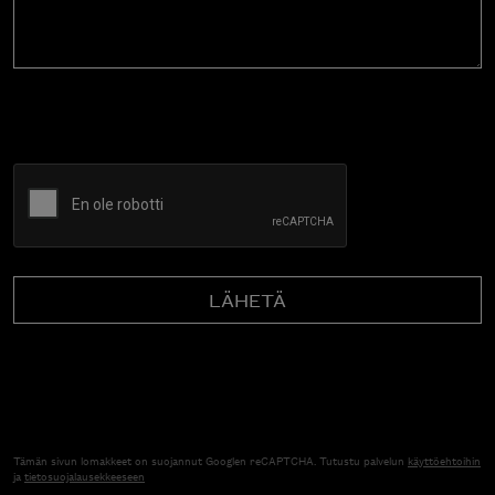
CAPTCHA
Tämän sivun lomakkeet on suojannut Googlen reCAPTCHA. Tutustu palvelun
käyttöehtoihin
ja
tietosuojalausekkeeseen