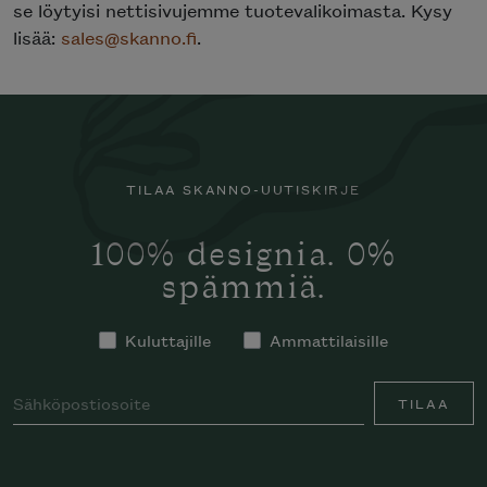
se löytyisi nettisivujemme tuotevalikoimasta. Kysy
lisää:
sales@skanno.fi
.
TILAA SKANNO-UUTISKIRJE
100% designia. 0%
spämmiä.
Kuluttajille
Ammattilaisille
TILAA