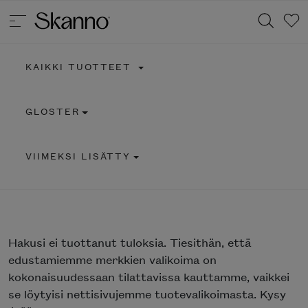
KAIKKI TUOTTEET
Haku
GLOSTER
Type 2 or more characters for results.
VIIMEKSI LISÄTTY
Hakusi
ei tuottanut tuloksia. Tiesithän, että
edustamiemme merkkien valikoima on
kokonaisuudessaan tilattavissa kauttamme, vaikkei
se löytyisi nettisivujemme tuotevalikoimasta. Kysy