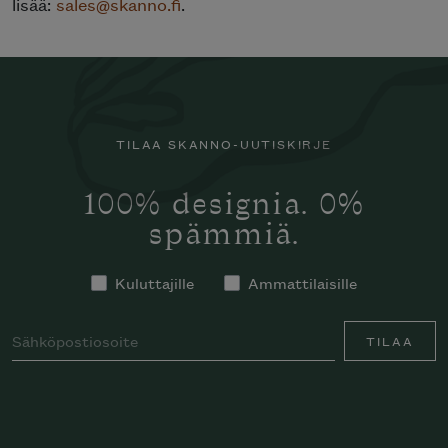
lisää:
sales@skanno.fi
.
TILAA SKANNO-UUTISKIRJE
100% designia. 0%
spämmiä.
Kuluttajille
Ammattilaisille
TILAA