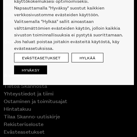
käyttökokemuksesi optimoimiseksi.
Suunnittelupalvelu
Napsauttamalla "Hyväksy" suostut kaikkien
Projektimyynti
verkkosivustomme evästeiden käyttöön.
Liike Helsingin keskustassa
Valitsemalla "Hylkää" sallit ainoastaan
välttämättömien evästeiden käytön, jolloin kaikkia
sivuston toiminnallisuuksia ei pystytä suorittamaan.
Outlet
Jos haluat poistaa joitakin evästeitä käytöstä, käy
evästeasetuksissa.
Poistuvat mallikappaleet
EVÄSTEASETUKSET
HYLKÄÄ
HYVÄKSY
Asiakaspalvelu
Tietoa Skannosta
Yhteystiedot ja tiimi
Ostaminen ja toimitusajat
Hintatakuu
Tilaa Skanno-uutiskirje
Rekisteriseloste
Evästeasetukset