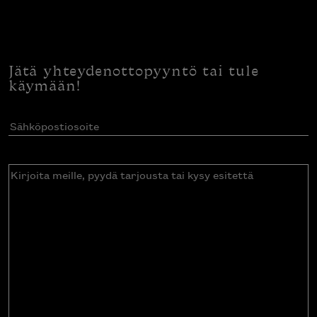
Jätä yhteydenottopyyntö tai tule
käymään!
Sähköpostiosoite
(Pakollinen)
Kirjoita
meille,
pyydä
tarjousta
tai
kysy
esitettä