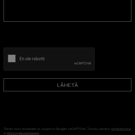
CAPTCHA
Tämän sivun lomakkeet on suojannut Googlen reCAPTCHA. Tutustu palvelun
käyttöehtoihin
ja
tietosuojalausekkeeseen