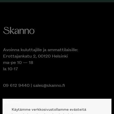
Avoinna kuluttajille ja ammattilaisille:
Erottajankatu 2, 00120 Helsinki
ma-pe 10 — 18
la 10-17
09 612 9440
|
sales@skanno.fi
Skanno
Käytämme verkkosivustollamme evästeitä
Tuotteet