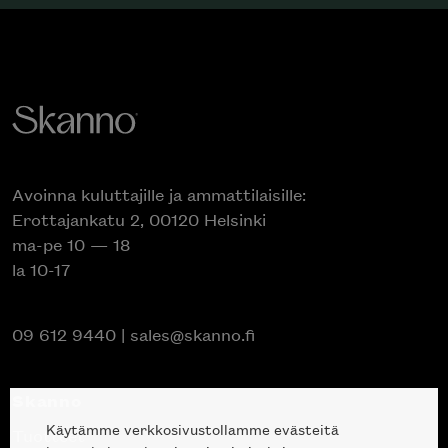
Avoinna kuluttajille ja ammattilaisille:
Erottajankatu 2, 00120 Helsinki
ma-pe 10 — 18
la 10-17
09 612 9440
|
sales@skanno.fi
Skanno
Käytämme verkkosivustollamme evästeitä
Tuotteet