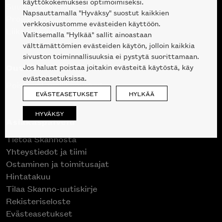
käyttökokemuksesi optimoimiseksi.
Suunnittelupalvelu
Napsauttamalla "Hyväksy" suostut kaikkien
Projektimyynti
verkkosivustomme evästeiden käyttöön.
Liike Helsingin keskustassa
Valitsemalla "Hylkää" sallit ainoastaan
välttämättömien evästeiden käytön, jolloin kaikkia
sivuston toiminnallisuuksia ei pystytä suorittamaan.
Outlet
Jos haluat poistaa joitakin evästeitä käytöstä, käy
evästeasetuksissa.
Poistuvat mallikappaleet
EVÄSTEASETUKSET
HYLKÄÄ
HYVÄKSY
Asiakaspalvelu
Tietoa Skannosta
Yhteystiedot ja tiimi
Ostaminen ja toimitusajat
Hintatakuu
Tilaa Skanno-uutiskirje
Rekisteriseloste
Evästeasetukset