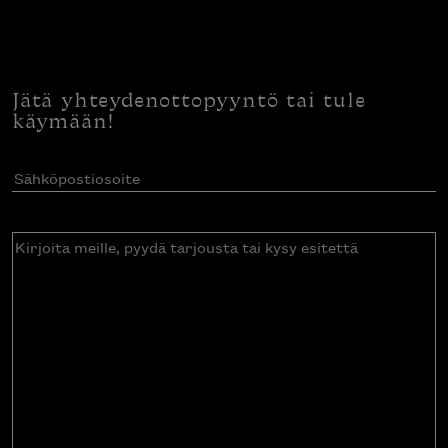
Jätä yhteydenottopyyntö tai tule
käymään!
Sähköpostiosoite
(Pakollinen)
Kirjoita
meille,
pyydä
tarjousta
tai
kysy
esitettä