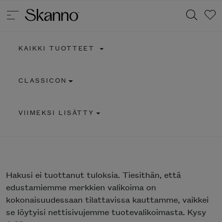
KAIKKI TUOTTEET
Haku
CLASSICON
Type 2 or more characters for results.
VIIMEKSI LISÄTTY
Hakusi
ei tuottanut tuloksia. Tiesithän, että
edustamiemme merkkien valikoima on
kokonaisuudessaan tilattavissa kauttamme, vaikkei
se löytyisi nettisivujemme tuotevalikoimasta. Kysy