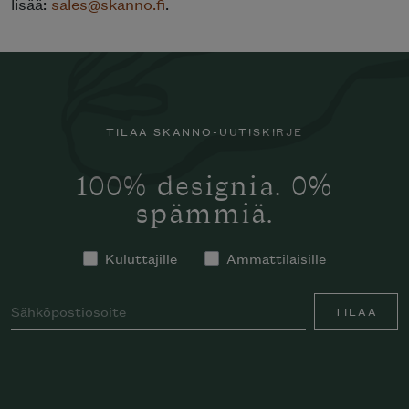
lisää:
sales@skanno.fi
.
TILAA SKANNO-UUTISKIRJE
100% designia. 0%
spämmiä.
Kuluttajille
Ammattilaisille
TILAA