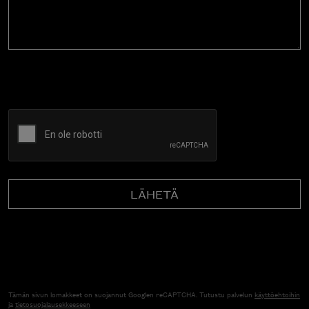
CAPTCHA
Tämän sivun lomakkeet on suojannut Googlen reCAPTCHA. Tutustu palvelun
käyttöehtoihin
ja
tietosuojalausekkeeseen