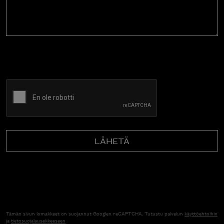
CAPTCHA
Tämän sivun lomakkeet on suojannut Googlen reCAPTCHA. Tutustu palvelun
käyttöehtoihin
ja
tietosuojalausekkeeseen