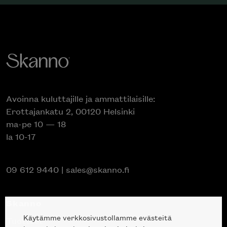
Avoinna kuluttajille ja ammattilaisille:
Erottajankatu 2, 00120 Helsinki
ma-pe 10 — 18
la 10-17
09 612 9440
|
sales@skanno.fi
Skanno
Käytämme verkkosivustollamme evästeitä
Tuotteet