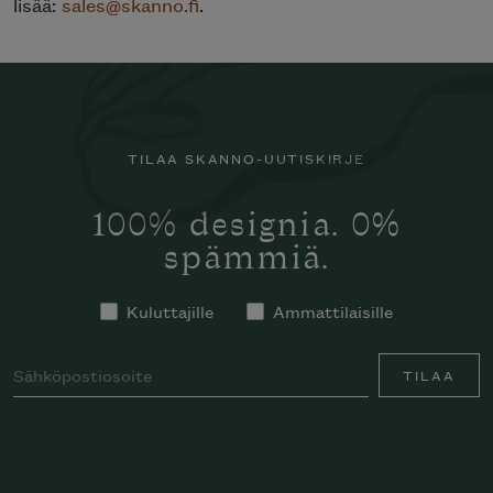
lisää:
sales@skanno.fi
.
TILAA SKANNO-UUTISKIRJE
100% designia. 0%
spämmiä.
Kuluttajille
Ammattilaisille
TILAA