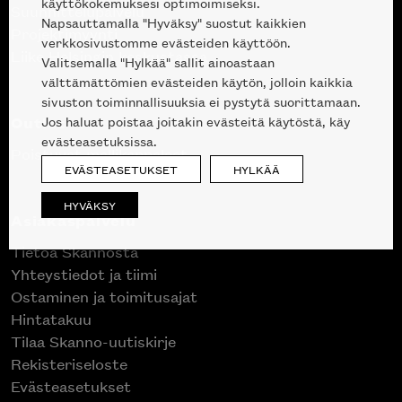
käyttökokemuksesi optimoimiseksi.
Suunnittelupalvelu
Napsauttamalla "Hyväksy" suostut kaikkien
Projektimyynti
verkkosivustomme evästeiden käyttöön.
Liike Helsingin keskustassa
Valitsemalla "Hylkää" sallit ainoastaan
välttämättömien evästeiden käytön, jolloin kaikkia
sivuston toiminnallisuuksia ei pystytä suorittamaan.
Outlet
Jos haluat poistaa joitakin evästeitä käytöstä, käy
evästeasetuksissa.
Poistuvat mallikappaleet
EVÄSTEASETUKSET
HYLKÄÄ
HYVÄKSY
Asiakaspalvelu
Tietoa Skannosta
Yhteystiedot ja tiimi
Ostaminen ja toimitusajat
Hintatakuu
Tilaa Skanno-uutiskirje
Rekisteriseloste
Evästeasetukset