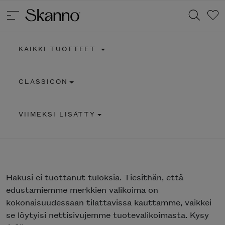
KAIKKI TUOTTEET
Haku
CLASSICON
Type 2 or more characters for results.
VIIMEKSI LISÄTTY
Hakusi
ei tuottanut tuloksia. Tiesithän, että
edustamiemme merkkien valikoima on
kokonaisuudessaan tilattavissa kauttamme, vaikkei
se löytyisi nettisivujemme tuotevalikoimasta. Kysy