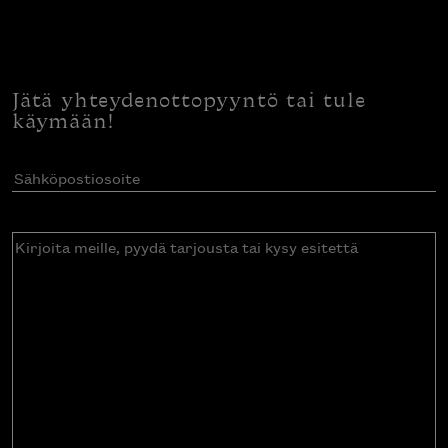
Jätä yhteydenottopyyntö tai tule
käymään!
Sähköpostiosoite
(Pakollinen)
Kirjoita
meille,
pyydä
tarjousta
tai
kysy
esitettä