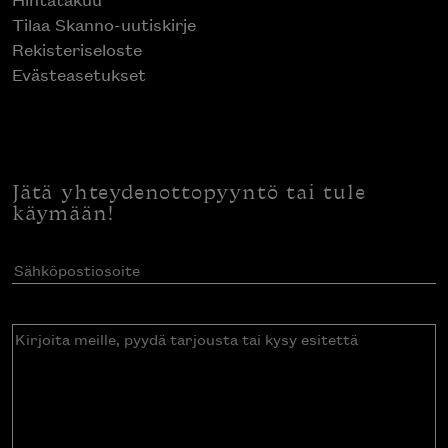
Tilaa Skanno-uutiskirje
Rekisteriseloste
Evästeasetukset
Jätä yhteydenottopyyntö tai tule
käymään!
Sähköpostiosoite
(Pakollinen)
Kirjoita
meille,
pyydä
tarjousta
tai