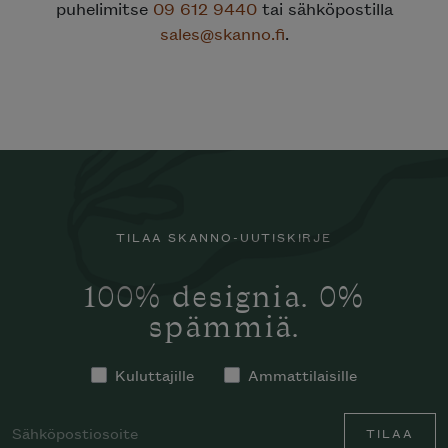
puhelimitse
09 612 9440
tai sähköpostilla
sales@skanno.fi
.
TILAA SKANNO-UUTISKIRJE
100% designia. 0%
spämmiä.
Kuluttajille
Ammattilaisille
TILAA