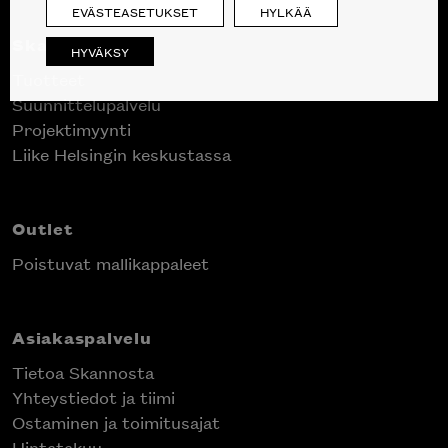
EVÄSTEASETUKSET
HYLKÄÄ
Skanno
HYVÄKSY
Tuotteet
Suunnittelupalvelu
Projektimyynti
Liike Helsingin keskustassa
Outlet
Poistuvat mallikappaleet
Asiakaspalvelu
Tietoa Skannosta
Yhteystiedot ja tiimi
Ostaminen ja toimitusajat
Hintatakuu