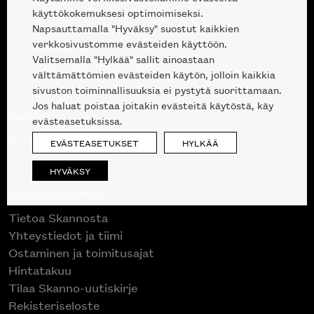
Tuotteet
käyttökokemuksesi optimoimiseksi.
Napsauttamalla "Hyväksy" suostut kaikkien
Suunnittelupalvelu
verkkosivustomme evästeiden käyttöön.
Projektimyynti
Valitsemalla "Hylkää" sallit ainoastaan
Liike Helsingin keskustassa
välttämättömien evästeiden käytön, jolloin kaikkia
sivuston toiminnallisuuksia ei pystytä suorittamaan.
Jos haluat poistaa joitakin evästeitä käytöstä, käy
Outlet
evästeasetuksissa.
Poistuvat mallikappaleet
EVÄSTEASETUKSET
HYLKÄÄ
HYVÄKSY
Asiakaspalvelu
Tietoa Skannosta
Yhteystiedot ja tiimi
Ostaminen ja toimitusajat
Hintatakuu
Tilaa Skanno-uutiskirje
Rekisteriseloste