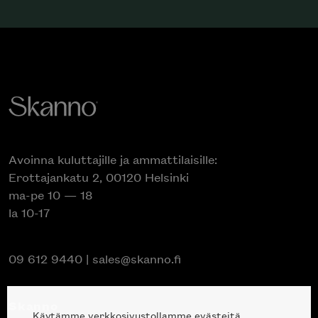
Avoinna kuluttajille ja ammattilaisille:
Erottajankatu 2, 00120 Helsinki
ma-pe 10 — 18
la 10-17
09 612 9440
|
sales@skanno.fi
Skanno
Käytämme verkkosivustollamme evästeitä