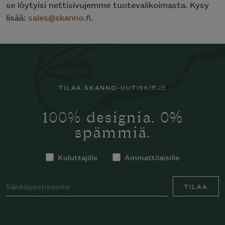
se löytyisi nettisivujemme tuotevalikoimasta. Kysy
lisää:
sales@skanno.fi
.
TILAA SKANNO-UUTISKIRJE
100% designia. 0%
spämmiä.
Kuluttajille
Ammattilaisille
TILAA