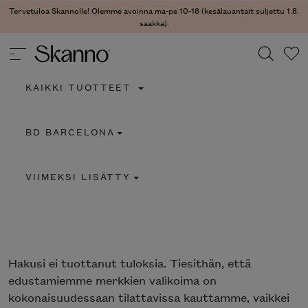
Tervetuloa Skannolle! Olemme avoinna ma-pe 10-18 (kesälauantait suljettu 1.8.
saakka).
KAIKKI TUOTTEET
Haku
BD BARCELONA
Type 2 or more characters for results.
VIIMEKSI LISÄTTY
Hakusi
ei tuottanut tuloksia. Tiesithän, että
edustamiemme merkkien valikoima on
kokonaisuudessaan tilattavissa kauttamme, vaikkei