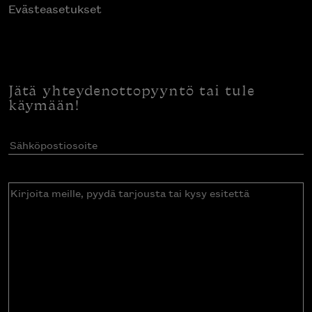
Evästeasetukset
Jätä yhteydenottopyyntö tai tule
käymään!
Sähköpostiosoite
(Pakollinen)
Kirjoita
meille,
pyydä
tarjousta
tai
kysy
esitettä