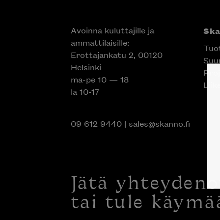
Avoinna kuluttajille ja
Sk
ammattilaisille:
Tuo
Erottajankatu 2, 00120
Suun
Helsinki
Proj
ma-pe 10 — 18
Liik
la 10-17
09 612 9440
|
sales@skanno.fi
Jätä yhteyden
tai tule käymä