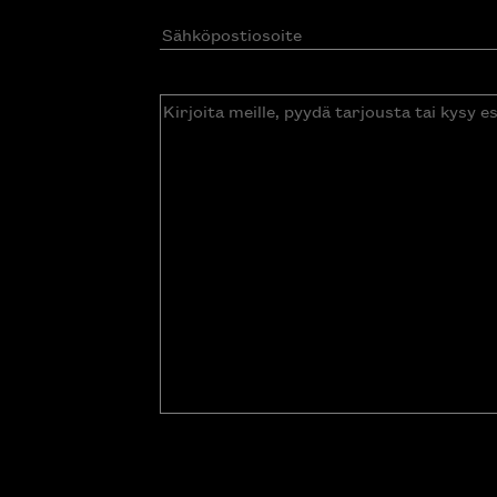
Sähköpostiosoite
(Pakollinen)
Kirjoita
meille,
pyydä
tarjousta
tai
kysy
esitettä