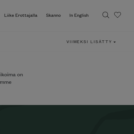
Liike Erottajalla
Skanno
In English
VIIMEKSI LISÄTTY
likoima on
jemme