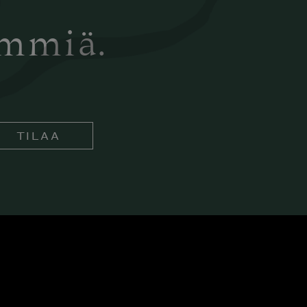
ämmiä.
TILAA