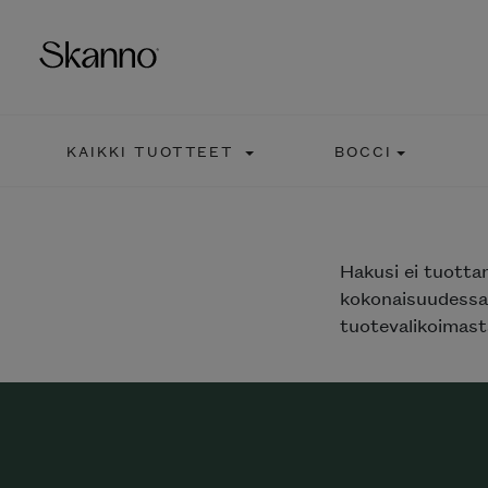
KAIKKI TUOTTEET
BOCCI
Haku
Type 2 or more characters fo
Hakusi
ei tuotta
kokonaisuudessaa
tuotevalikoimasta