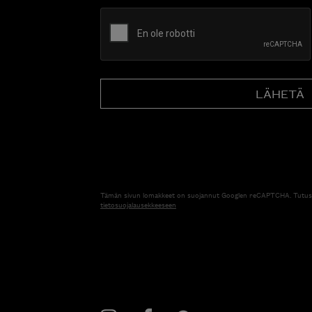
CAPTCHA
Tämän sivun lomakkeet on suojannut Googlen reCAPTCHA. Tutus
tietosuojalausekkeeseen