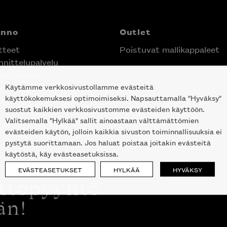
anno
Outlet
tteet
Poistuvat mallikappaleet
nittelupalvelu
ektimyynti
Käytämme verkkosivustollamme evästeitä
e Helsingin keskustassa
käyttökokemuksesi optimoimiseksi. Napsauttamalla "Hyväksy"
suostut kaikkien verkkosivustomme evästeiden käyttöön.
Valitsemalla "Hylkää" sallit ainoastaan välttämättömien
evästeiden käytön, jolloin kaikkia sivuston toiminnallisuuksia ei
pystytä suorittamaan. Jos haluat poistaa joitakin evästeitä
käytöstä, käy evästeasetuksissa.
EVÄSTEASETUKSET
HYLKÄÄ
HYVÄKSY
ottopyyntö
än!