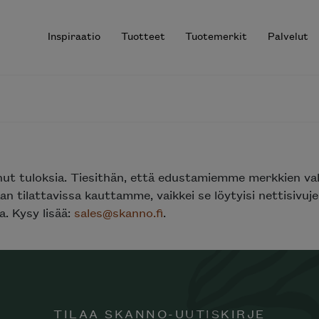
Inspiraatio
Tuotteet
Tuotemerkit
Palvelut
r results.
nut tuloksia. Tiesithän, että edustamiemme merkkien va
n tilattavissa kauttamme, vaikkei se löytyisi nettisivu
. Kysy lisää:
sales@skanno.fi
.
TILAA SKANNO-UUTISKIRJE