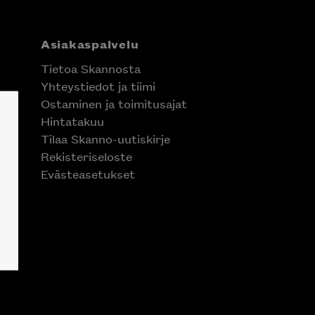
Asiakaspalvelu
Tietoa Skannosta
Yhteystiedot ja tiimi
Ostaminen ja toimitusajat
Hintatakuu
Tilaa Skanno-uutiskirje
Rekisteriseloste
Evästeasetukset