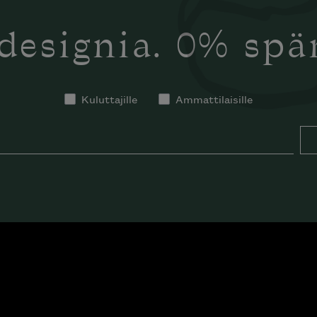
designia. 0% sp
Kuluttajille
Ammattilaisille