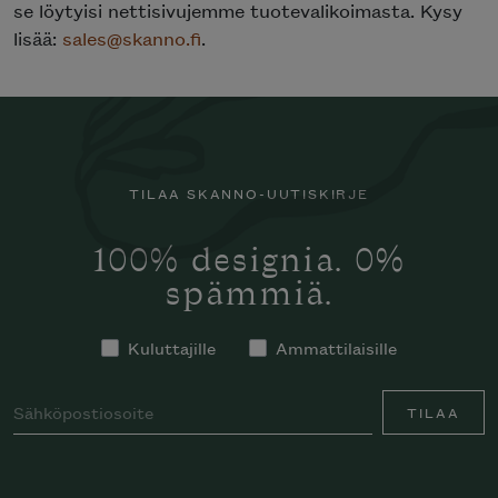
se löytyisi nettisivujemme tuotevalikoimasta. Kysy
lisää:
sales@skanno.fi
.
TILAA SKANNO-UUTISKIRJE
100% designia. 0%
spämmiä.
Kuluttajille
Ammattilaisille
TILAA