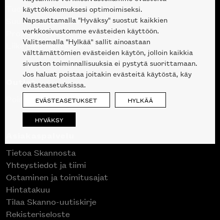
Tuotteet
käyttökokemuksesi optimoimiseksi.
Napsauttamalla "Hyväksy" suostut kaikkien
Suunnittelupalvelu
verkkosivustomme evästeiden käyttöön.
Projektimyynti
Valitsemalla "Hylkää" sallit ainoastaan
Liike Helsingin keskustassa
välttämättömien evästeiden käytön, jolloin kaikkia
sivuston toiminnallisuuksia ei pystytä suorittamaan.
Jos haluat poistaa joitakin evästeitä käytöstä, käy
Outlet
evästeasetuksissa.
Poistuvat mallikappaleet
EVÄSTEASETUKSET
HYLKÄÄ
HYVÄKSY
Asiakaspalvelu
Tietoa Skannosta
Yhteystiedot ja tiimi
Ostaminen ja toimitusajat
Hintatakuu
Tilaa Skanno-uutiskirje
Rekisteriseloste