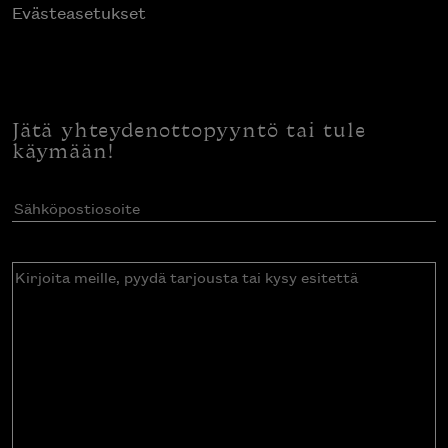
Evästeasetukset
Jätä yhteydenottopyyntö tai tule
käymään!
Sähköpostiosoite
(Pakollinen)
Kirjoita
meille,
pyydä
tarjousta
tai
kysy
esitettä