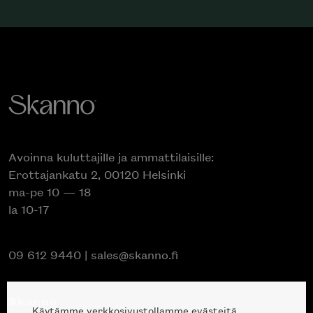
Avoinna kuluttajille ja ammattilaisille:
Erottajankatu 2, 00120 Helsinki
ma-pe 10 — 18
la 10-17
09 612 9440
|
sales@skanno.fi
Skanno
Käytämme verkkosivustollamme evästeitä