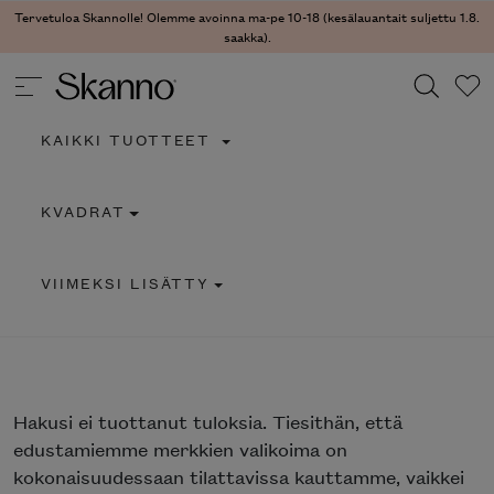
Tervetuloa Skannolle! Olemme avoinna ma-pe 10-18 (kesälauantait suljettu 1.8.
saakka).
KAIKKI TUOTTEET
Haku
KVADRAT
Type 2 or more characters for results.
VIIMEKSI LISÄTTY
Hakusi
ei tuottanut tuloksia. Tiesithän, että
edustamiemme merkkien valikoima on
kokonaisuudessaan tilattavissa kauttamme, vaikkei