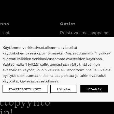
anno
Outlet
tteet
Poistuvat mallikappaleet
nittelupalvelu
ektimyynti
Käytämme verkkosivustollamme evästeitä
e Helsingin keskustassa
käyttökokemuksesi optimoimiseksi. Napsauttamalla "Hyväksy"
suostut kaikkien verkkosivustomme evästeiden käyttöön.
Valitsemalla "Hylkää" sallit ainoastaan välttämättömien
evästeiden käytön, jolloin kaikkia sivuston toiminnallisuuksia ei
pystytä suorittamaan. Jos haluat poistaa joitakin evästeitä
käytöstä, käy evästeasetuksissa.
EVÄSTEASETUKSET
HYLKÄÄ
HYVÄKSY
ottopyyntö
än!