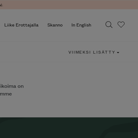
).
Liike Erottajalla
Skanno
In English
VIIMEKSI LISÄTTY
likoima on
jemme