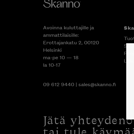
Avoinna kuluttajille ja
Sk
ammattilaisille:
Tuo
Erottajankatu 2, 00120
Suun
Helsinki
Proj
ma-pe 10 — 18
Liik
la 10-17
09 612 9440
|
sales@skanno.fi
Jätä yhteyden
tai tule käymä