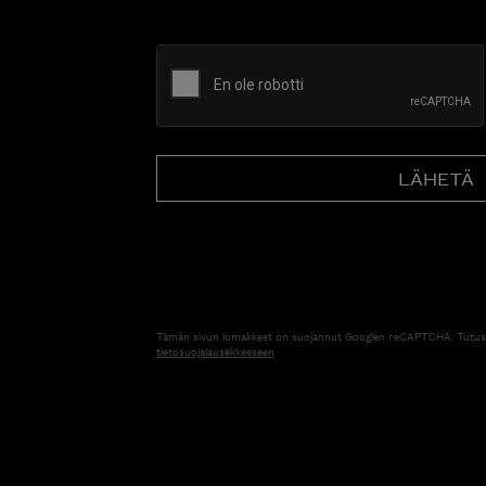
CAPTCHA
Tämän sivun lomakkeet on suojannut Googlen reCAPTCHA. Tutus
tietosuojalausekkeeseen