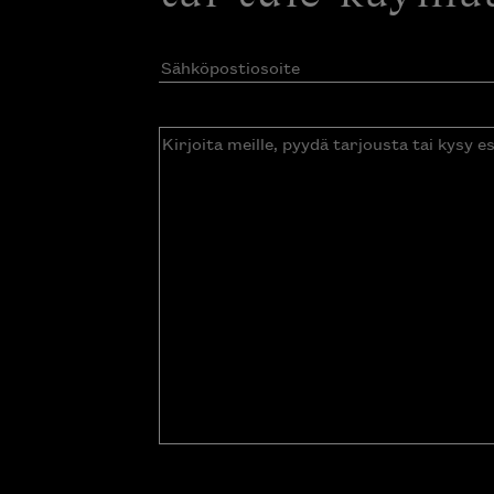
Sähköpostiosoite
(Pakollinen)
Kirjoita
meille,
pyydä
tarjousta
tai
kysy
esitettä