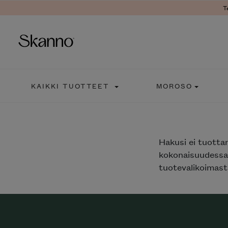
T
Haku
KAIKKI TUOTTEET
MOROSO
Type 2 or more characters fo
Hakusi
ei tuotta
kokonaisuudessaa
tuotevalikoimasta