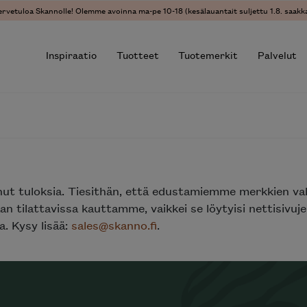
ervetuloa Skannolle! Olemme avoinna ma-pe 10-18 (kesälauantait suljettu 1.8. saakka
Inspiraatio
Tuotteet
Tuotemerkit
Palvelut
r results.
nut tuloksia. Tiesithän, että edustamiemme merkkien va
n tilattavissa kauttamme, vaikkei se löytyisi nettisivu
. Kysy lisää:
sales@skanno.fi
.