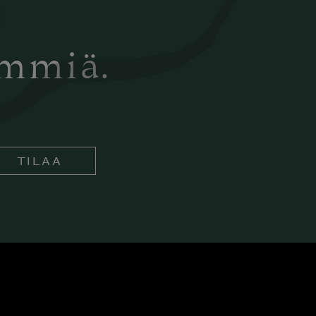
ämmiä.
TILAA