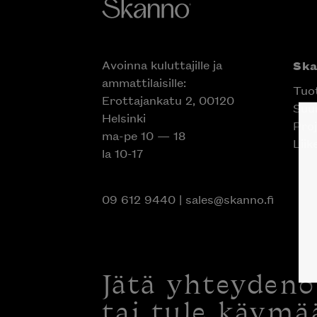
Avoinna kuluttajille ja
Sk
ammattilaisille:
Tuo
Erottajankatu 2, 00120
Suun
Helsinki
Proj
ma-pe 10 — 18
Liik
la 10-17
09 612 9440
|
sales@skanno.fi
Jätä yhteyden
tai tule käymä