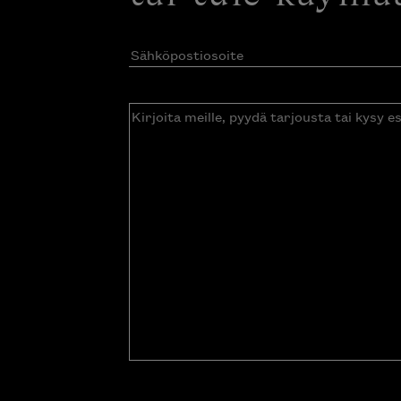
Sähköpostiosoite
(Pakollinen)
Kirjoita
meille,
pyydä
tarjousta
tai
kysy
esitettä