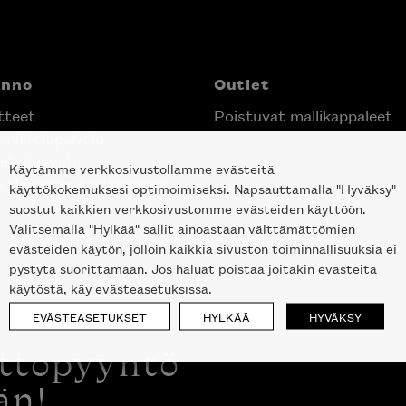
anno
Outlet
tteet
Poistuvat mallikappaleet
nittelupalvelu
ektimyynti
Käytämme verkkosivustollamme evästeitä
e Helsingin keskustassa
käyttökokemuksesi optimoimiseksi. Napsauttamalla "Hyväksy"
suostut kaikkien verkkosivustomme evästeiden käyttöön.
Valitsemalla "Hylkää" sallit ainoastaan välttämättömien
evästeiden käytön, jolloin kaikkia sivuston toiminnallisuuksia ei
pystytä suorittamaan. Jos haluat poistaa joitakin evästeitä
käytöstä, käy evästeasetuksissa.
EVÄSTEASETUKSET
HYLKÄÄ
HYVÄKSY
ottopyyntö
än!