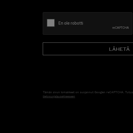
CAPTCHA
Tämän sivun lomakkeet on suojannut Googlen reCAPTCHA. Tutus
tietosuojalausekkeeseen