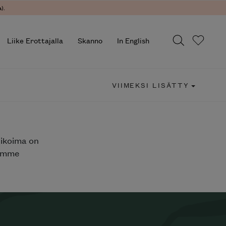
).
Liike Erottajalla
Skanno
In English
VIIMEKSI LISÄTTY
likoima on
jemme