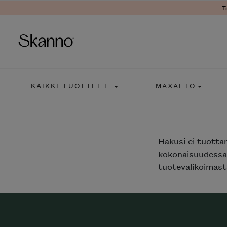
T
Haku
KAIKKI TUOTTEET
MAXALTO
Type 2 or more characters fo
Hakusi
ei tuotta
kokonaisuudessaa
tuotevalikoimasta