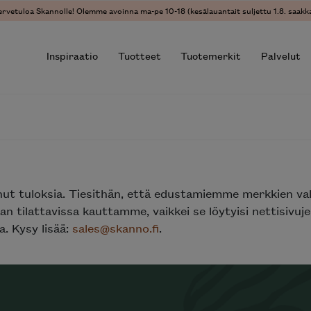
ervetuloa Skannolle! Olemme avoinna ma-pe 10-18 (kesälauantait suljettu 1.8. saakka
Inspiraatio
Tuotteet
Tuotemerkit
Palvelut
r results.
nut tuloksia. Tiesithän, että edustamiemme merkkien va
n tilattavissa kauttamme, vaikkei se löytyisi nettisivu
. Kysy lisää:
sales@skanno.fi
.