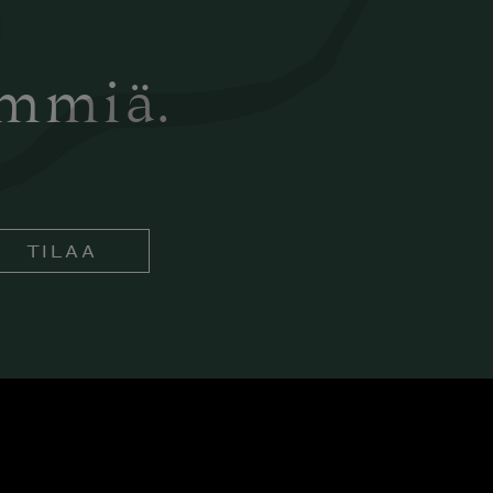
ämmiä.
TILAA