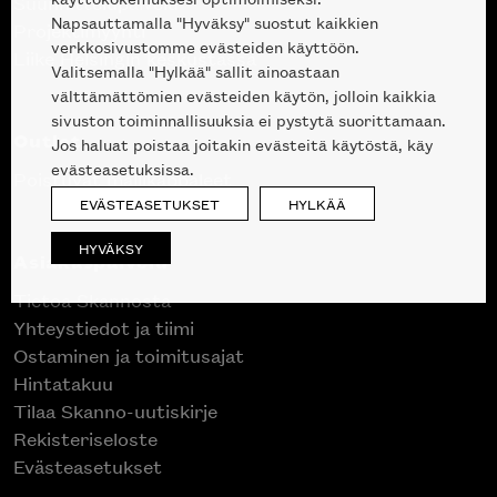
Suunnittelupalvelu
Napsauttamalla "Hyväksy" suostut kaikkien
Projektimyynti
verkkosivustomme evästeiden käyttöön.
Liike Helsingin keskustassa
Valitsemalla "Hylkää" sallit ainoastaan
välttämättömien evästeiden käytön, jolloin kaikkia
sivuston toiminnallisuuksia ei pystytä suorittamaan.
Outlet
Jos haluat poistaa joitakin evästeitä käytöstä, käy
evästeasetuksissa.
Poistuvat mallikappaleet
EVÄSTEASETUKSET
HYLKÄÄ
HYVÄKSY
Asiakaspalvelu
Tietoa Skannosta
Yhteystiedot ja tiimi
Ostaminen ja toimitusajat
Hintatakuu
Tilaa Skanno-uutiskirje
Rekisteriseloste
Evästeasetukset