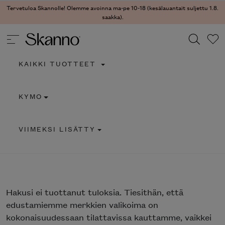
Tervetuloa Skannolle! Olemme avoinna ma-pe 10-18 (kesälauantait suljettu 1.8.
saakka).
KAIKKI TUOTTEET
Haku
KYMO
Type 2 or more characters for results.
VIIMEKSI LISÄTTY
Hakusi
ei tuottanut tuloksia. Tiesithän, että
edustamiemme merkkien valikoima on
kokonaisuudessaan tilattavissa kauttamme, vaikkei