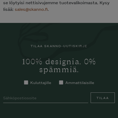
se löytyisi nettisivujemme tuotevalikoimasta. Kysy
lisää:
sales@skanno.fi
.
TILAA SKANNO-UUTISKIRJE
100% designia. 0%
spämmiä.
Kuluttajille
Ammattilaisille
TILAA