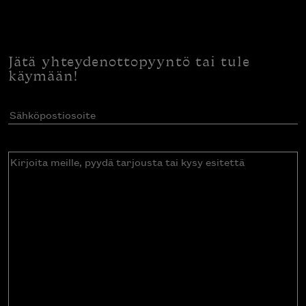
Jätä yhteydenottopyyntö tai tule
käymään!
Sähköpostiosoite
(Pakollinen)
Kirjoita
meille,
pyydä
tarjousta
tai
kysy
esitettä