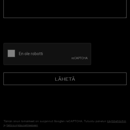
CAPTCHA
Tämän sivun lomakkeet on suojannut Googlen reCAPTCHA. Tutustu palvelun
käyttöehtoihin
ja
tietosuojalausekkeeseen