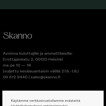
Avoinna kuluttajille ja ammattilaisille:
Erottajankatu 2, 00120 Helsinki
ma-pe 10 — 18
(suljettu kesälauantaisin välillä 27.6.-1.8.)
09 612 9440
|
sales@skanno.fi
Skanno
Käytämme verkkosivustollamme evästeitä
Tuotteet
käyttökokemuksesi optimoimiseksi.