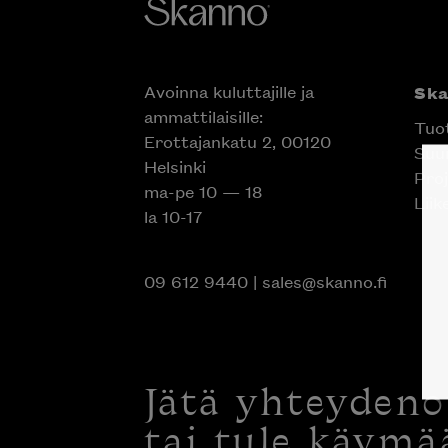
Avoinna kuluttajille ja
Sk
ammattilaisille:
Tuo
Erottajankatu 2, 00120
Suun
Helsinki
Proj
ma-pe 10 — 18
Liik
la 10-17
09 612 9440
|
sales@skanno.fi
Jätä yhteyden
tai tule käymä