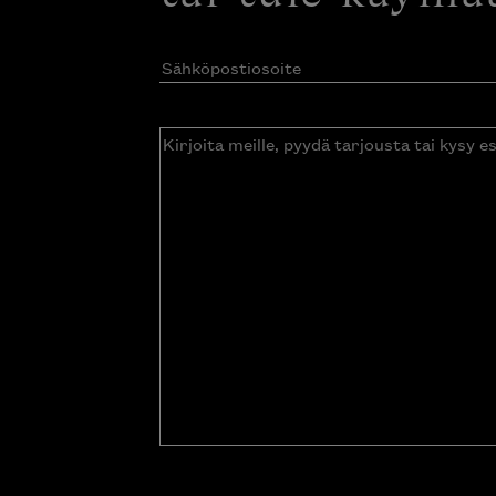
Sähköpostiosoite
(Pakollinen)
Kirjoita
meille,
pyydä
tarjousta
tai
kysy
esitettä