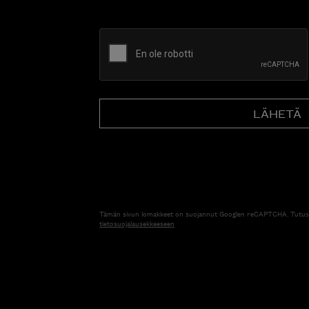
CAPTCHA
Tämän sivun lomakkeet on suojannut Googlen reCAPTCHA. Tutus
tietosuojalausekkeeseen