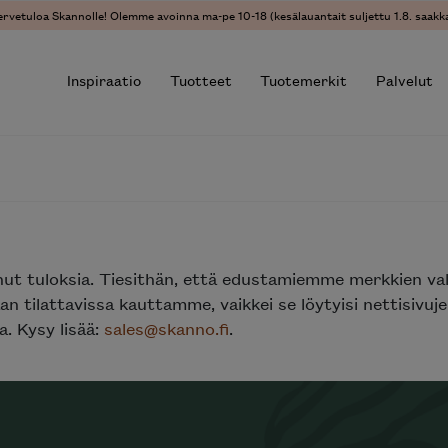
ervetuloa Skannolle! Olemme avoinna ma-pe 10-18 (kesälauantait suljettu 1.8. saakka
Inspiraatio
Tuotteet
Tuotemerkit
Palvelut
r results.
nut tuloksia. Tiesithän, että edustamiemme merkkien va
n tilattavissa kauttamme, vaikkei se löytyisi nettisivu
. Kysy lisää:
sales@skanno.fi
.