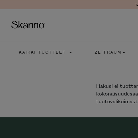
T
Haku
KAIKKI TUOTTEET
ZEITRAUM
Type 2 or more characters fo
Hakusi
ei tuotta
kokonaisuudessaa
tuotevalikoimasta