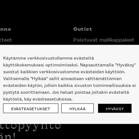
anno
Outlet
tteet
Poistuvat mallikappaleet
nittelupalvelu
ektimyynti
Käytämme verkkosivustollamme evästeitä
e Helsingin keskustassa
käyttökokemuksesi optimoimiseksi. Napsauttamalla "Hyväksy"
suostut kaikkien verkkosivustomme evästeiden käyttöön.
Valitsemalla "Hylkää" sallit ainoastaan välttämättömien
evästeiden käytön, jolloin kaikkia sivuston toiminnallisuuksia ei
pystytä suorittamaan. Jos haluat poistaa joitakin evästeitä
käytöstä, käy evästeasetuksissa.
EVÄSTEASETUKSET
HYLKÄÄ
HYVÄKSY
ottopyyntö
än!