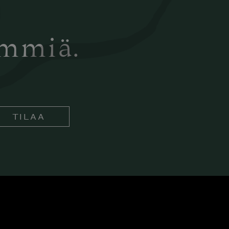
ämmiä.
TILAA