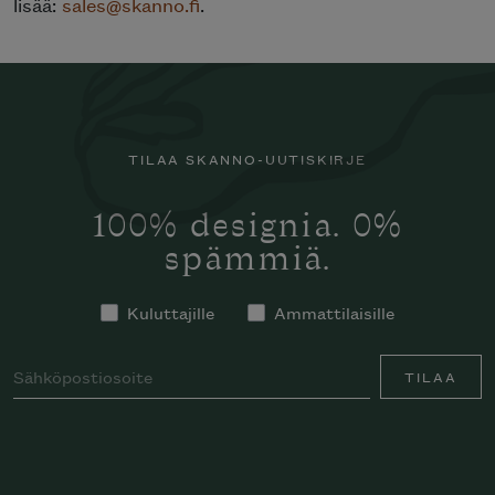
lisää:
sales@skanno.fi
.
TILAA SKANNO-UUTISKIRJE
100% designia. 0%
spämmiä.
Kuluttajille
Ammattilaisille
TILAA