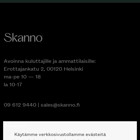
Avoinna kuluttajille ja ammattilaisille:
Erottajankatu 2, 00120 Helsinki
ma-pe 10 — 18
la 10-17
09 612 9440
|
sales@skanno.fi
Skanno
Käytämme verkkosivustollamme evästeitä
Tuotteet