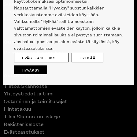
käyttökokemuksesi optimoimiseksi.
Suunnittelupalvelu
Napsauttamalla "Hyväksy" suostut kaikkien
Projektimyynti
verkkosivustomme evästeiden käyttöön.
Liike Helsingin keskustassa
Valitsemalla "Hylkää" sallit ainoastaan
välttämättömien evästeiden käytön, jolloin kaikkia
sivuston toiminnallisuuksia ei pystytä suorittamaan.
Outlet
Jos haluat poistaa joitakin evästeitä käytöstä, käy
evästeasetuksissa.
Poistuvat mallikappaleet
EVÄSTEASETUKSET
HYLKÄÄ
HYVÄKSY
Asiakaspalvelu
Tietoa Skannosta
Yhteystiedot ja tiimi
Ostaminen ja toimitusajat
Hintatakuu
Tilaa Skanno-uutiskirje
Rekisteriseloste
Evästeasetukset