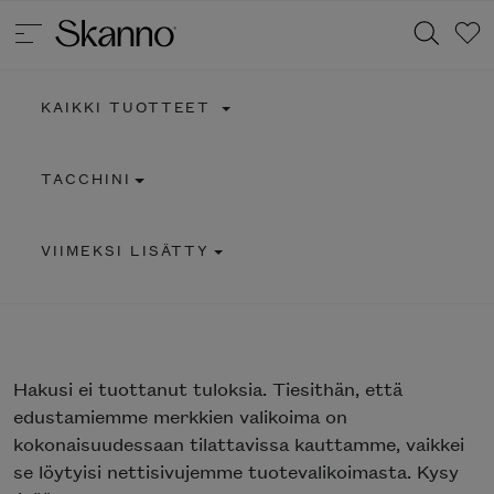
KAIKKI TUOTTEET
Haku
TACCHINI
Type 2 or more characters for results.
VIIMEKSI LISÄTTY
Hakusi
ei tuottanut tuloksia. Tiesithän, että
edustamiemme merkkien valikoima on
kokonaisuudessaan tilattavissa kauttamme, vaikkei
se löytyisi nettisivujemme tuotevalikoimasta. Kysy