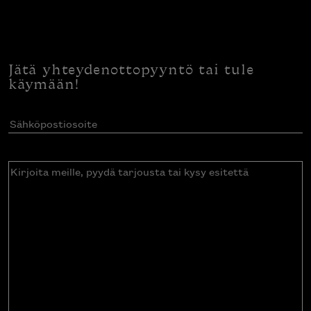
Jätä yhteydenottopyyntö tai tule
käymään!
Sähköpostiosoite
(Pakollinen)
Kirjoita
meille,
pyydä
tarjousta
tai
kysy
esitettä