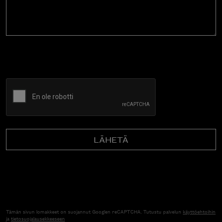
CAPTCHA
Tämän sivun lomakkeet on suojannut Googlen reCAPTCHA. Tutustu palvelun
käyttöehtoihin
ja
tietosuojalausekkeeseen