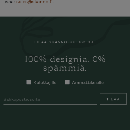
lisää:
sales@skanno.fi
.
TILAA SKANNO-UUTISKIRJE
100% designia. 0%
spämmiä.
Kuluttajille
Ammattilaisille
TILAA