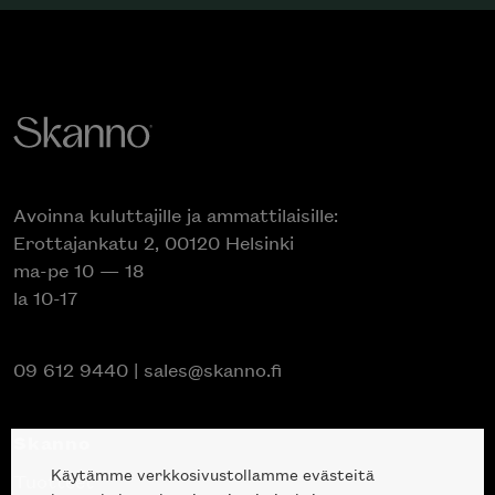
Avoinna kuluttajille ja ammattilaisille:
Erottajankatu 2, 00120 Helsinki
ma-pe 10 — 18
la 10-17
09 612 9440
|
sales@skanno.fi
Skanno
Käytämme verkkosivustollamme evästeitä
Tuotteet