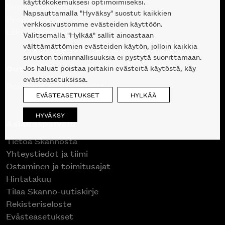
käyttökokemuksesi optimoimiseksi.
Suunnittelupalvelu
Napsauttamalla "Hyväksy" suostut kaikkien
Projektimyynti
verkkosivustomme evästeiden käyttöön.
Liike Helsingin keskustassa
Valitsemalla "Hylkää" sallit ainoastaan
välttämättömien evästeiden käytön, jolloin kaikkia
sivuston toiminnallisuuksia ei pystytä suorittamaan.
Outlet
Jos haluat poistaa joitakin evästeitä käytöstä, käy
evästeasetuksissa.
Poistuvat mallikappaleet
EVÄSTEASETUKSET
HYLKÄÄ
HYVÄKSY
Asiakaspalvelu
Tietoa Skannosta
Yhteystiedot ja tiimi
Ostaminen ja toimitusajat
Hintatakuu
Tilaa Skanno-uutiskirje
Rekisteriseloste
Evästeasetukset