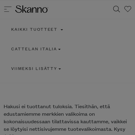
KAIKKI TUOTTEET
Haku
CATTELAN ITALIA
Type 2 or more characters for results.
VIIMEKSI LISÄTTY
Hakusi
ei tuottanut tuloksia. Tiesithän, että
edustamiemme merkkien valikoima on
kokonaisuudessaan tilattavissa kauttamme, vaikkei
se löytyisi nettisivujemme tuotevalikoimasta. Kysy