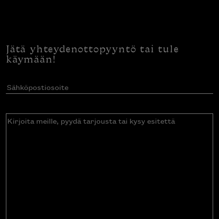
Jätä yhteydenottopyyntö tai tule
käymään!
Sähköpostiosoite
(Pakollinen)
Kirjoita
meille,
pyydä
tarjousta
tai
kysy
esitettä