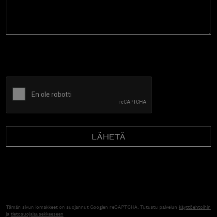
CAPTCHA
Tämän sivun lomakkeet on suojannut Googlen reCAPTCHA. Tutustu palvelun
käyttöehtoihin
ja
tietosuojalausekkeeseen