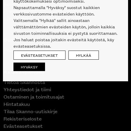
käyttökokemuksesi optimoimiseksi.
Suunnittelupalvelu
Napsauttamalla "Hyväksy" suostut kaikkien
Projektimyynti
verkkosivustomme evästeiden käyttöön.
Liike Helsingin keskustassa
Valitsemalla "Hylkää" sallit ainoastaan
välttämättömien evästeiden käytön, jolloin kaikkia
sivuston toiminnallisuuksia ei pystytä suorittamaan.
Outlet
Jos haluat poistaa joitakin evästeitä käytöstä, käy
evästeasetuksissa.
Poistuvat mallikappaleet
EVÄSTEASETUKSET
HYLKÄÄ
HYVÄKSY
Asiakaspalvelu
Tietoa Skannosta
Yhteystiedot ja tiimi
Ostaminen ja toimitusajat
Hintatakuu
Tilaa Skanno-uutiskirje
Rekisteriseloste
Evästeasetukset