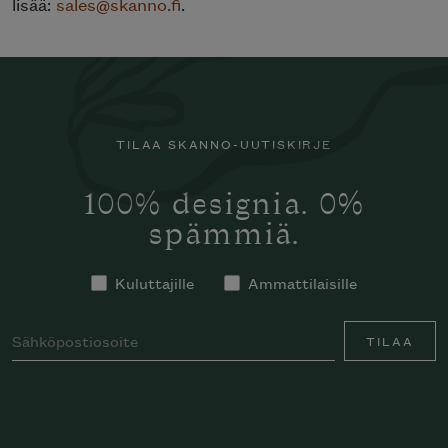
lisää:
sales@skanno.fi
.
TILAA SKANNO-UUTISKIRJE
100% designia. 0%
spämmiä.
Kuluttajille
Ammattilaisille
TILAA