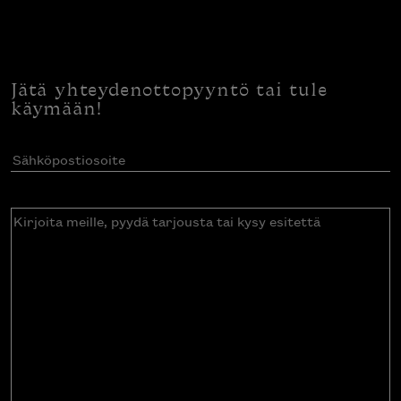
Jätä yhteydenottopyyntö tai tule
käymään!
Sähköpostiosoite
(Pakollinen)
Kirjoita
meille,
pyydä
tarjousta
tai
kysy
esitettä