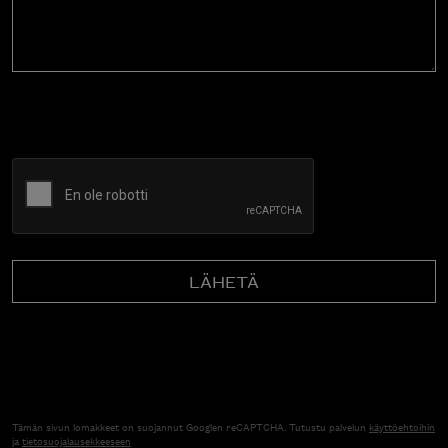
CAPTCHA
Tämän sivun lomakkeet on suojannut Googlen reCAPTCHA. Tutustu palvelun
käyttöehtoihin
ja
tietosuojalausekkeeseen