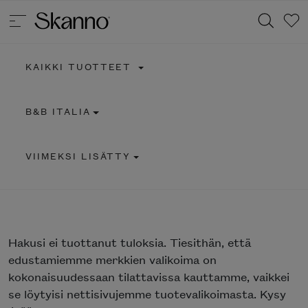
KAIKKI TUOTTEET
Haku
B&B ITALIA
Type 2 or more characters for results.
VIIMEKSI LISÄTTY
Hakusi
ei tuottanut tuloksia. Tiesithän, että
edustamiemme merkkien valikoima on
kokonaisuudessaan tilattavissa kauttamme, vaikkei
se löytyisi nettisivujemme tuotevalikoimasta. Kysy