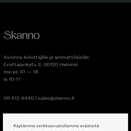
Avoinna kuluttajille ja ammattilaisille:
Erottajankatu 2, 00120 Helsinki
ma-pe 10 — 18
la 10-17
09 612 9440
|
sales@skanno.fi
Skanno
Käytämme verkkosivustollamme evästeitä
Tuotteet