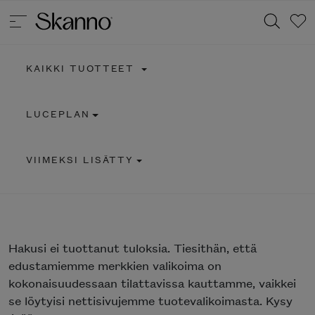
KAIKKI TUOTTEET
Haku
LUCEPLAN
Type 2 or more characters for results.
VIIMEKSI LISÄTTY
Hakusi
ei tuottanut tuloksia. Tiesithän, että
edustamiemme merkkien valikoima on
kokonaisuudessaan tilattavissa kauttamme, vaikkei
se löytyisi nettisivujemme tuotevalikoimasta. Kysy