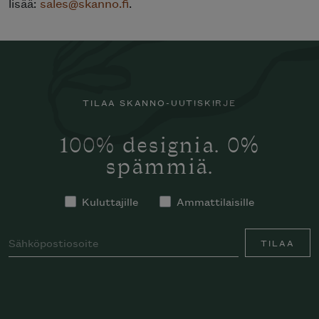
lisää:
sales@skanno.fi
.
TILAA SKANNO-UUTISKIRJE
100% designia. 0%
spämmiä.
Kuluttajille
Ammattilaisille
TILAA