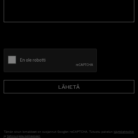
CAPTCHA
Tämän sivun lomakkeet on suojannut Googlen reCAPTCHA. Tutustu palvelun
käyttöehtoihin
ja
tietosuojalausekkeeseen