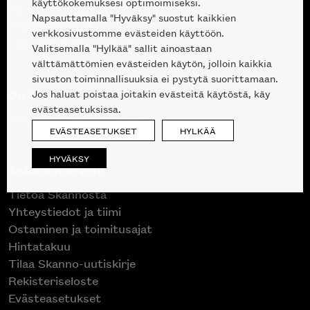
käyttökokemuksesi optimoimiseksi.
Suunnittelupalvelu
Napsauttamalla "Hyväksy" suostut kaikkien
Projektimyynti
verkkosivustomme evästeiden käyttöön.
Liike Helsingin keskustassa
Valitsemalla "Hylkää" sallit ainoastaan
välttämättömien evästeiden käytön, jolloin kaikkia
sivuston toiminnallisuuksia ei pystytä suorittamaan.
Outlet
Jos haluat poistaa joitakin evästeitä käytöstä, käy
evästeasetuksissa.
Poistuvat mallikappaleet
EVÄSTEASETUKSET
HYLKÄÄ
HYVÄKSY
Asiakaspalvelu
Tietoa Skannosta
Yhteystiedot ja tiimi
Ostaminen ja toimitusajat
Hintatakuu
Tilaa Skanno-uutiskirje
Rekisteriseloste
Evästeasetukset