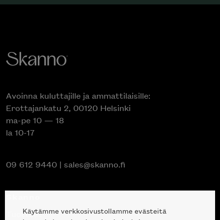
Avoinna kuluttajille ja ammattilaisille:
Erottajankatu 2, 00120 Helsinki
ma-pe 10 — 18
la 10-17
09 612 9440
|
sales@skanno.fi
Skanno
Käytämme verkkosivustollamme evästeitä
Tuotteet