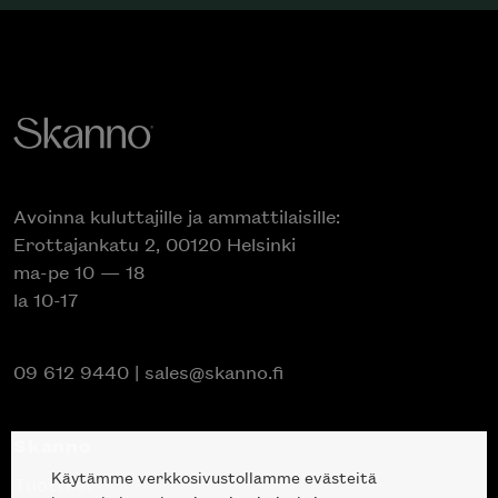
Avoinna kuluttajille ja ammattilaisille:
Erottajankatu 2, 00120 Helsinki
ma-pe 10 — 18
la 10-17
09 612 9440
|
sales@skanno.fi
Skanno
Käytämme verkkosivustollamme evästeitä
Tuotteet