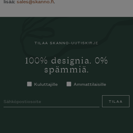
lisää:
sales@skanno.fi
.
TILAA SKANNO-UUTISKIRJE
100% designia. 0%
spämmiä.
Kuluttajille
Ammattilaisille
TILAA