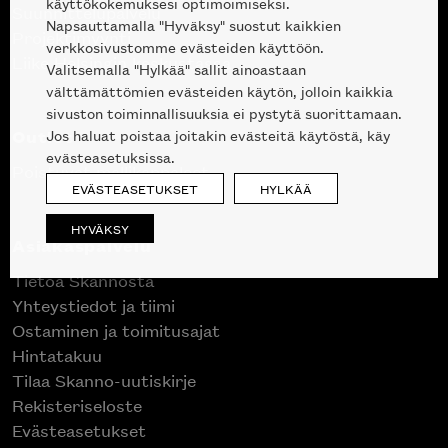
käyttökokemuksesi optimoimiseksi.
Suunnittelupalvelu
Napsauttamalla "Hyväksy" suostut kaikkien
Projektimyynti
verkkosivustomme evästeiden käyttöön.
Liike Helsingin keskustassa
Valitsemalla "Hylkää" sallit ainoastaan
välttämättömien evästeiden käytön, jolloin kaikkia
sivuston toiminnallisuuksia ei pystytä suorittamaan.
Outlet
Jos haluat poistaa joitakin evästeitä käytöstä, käy
evästeasetuksissa.
Poistuvat mallikappaleet
EVÄSTEASETUKSET
HYLKÄÄ
HYVÄKSY
Asiakaspalvelu
Tietoa Skannosta
Yhteystiedot ja tiimi
Ostaminen ja toimitusajat
Hintatakuu
Tilaa Skanno-uutiskirje
Rekisteriseloste
Evästeasetukset