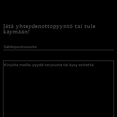
Jätä yhteydenottopyyntö tai tule
käymään!
Sähköpostiosoite
(Pakollinen)
Kirjoita
meille,
pyydä
tarjousta
tai
kysy
esitettä