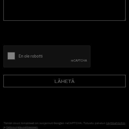
CAPTCHA
Tämän sivun lomakkeet on suojannut Googlen reCAPTCHA. Tutustu palvelun
käyttöehtoihin
ja
tietosuojalausekkeeseen