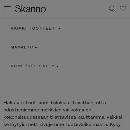
KAIKKI TUOTTEET
Haku
MAXALTO
Type 2 or more characters for results.
VIIMEKSI LISÄTTY
Hakusi
ei tuottanut tuloksia. Tiesithän, että
edustamiemme merkkien valikoima on
kokonaisuudessaan tilattavissa kauttamme, vaikkei
se löytyisi nettisivujemme tuotevalikoimasta. Kysy