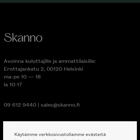
Avoinna kuluttajille ja ammattilaisille:
Erottajankatu 2, 00120 Helsinki
ma-pe 10 — 18
la 10-17
09 612 9440
|
sales@skanno.fi
Skanno
Käytämme verkkosivustollamme evästeitä
Tuotteet