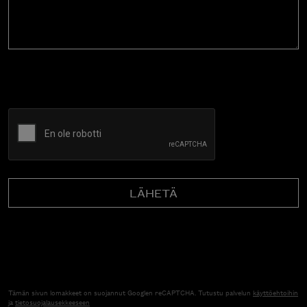
CAPTCHA
Tämän sivun lomakkeet on suojannut Googlen reCAPTCHA. Tutustu palvelun
käyttöehtoihin
ja
tietosuojalausekkeeseen