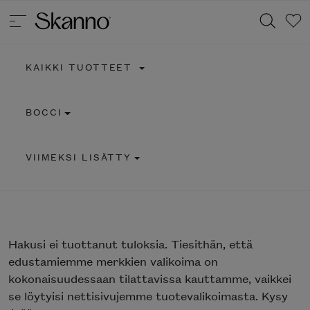
KAIKKI TUOTTEET
Haku
BOCCI
Type 2 or more characters for results.
VIIMEKSI LISÄTTY
Hakusi
ei tuottanut tuloksia. Tiesithän, että
edustamiemme merkkien valikoima on
kokonaisuudessaan tilattavissa kauttamme, vaikkei
se löytyisi nettisivujemme tuotevalikoimasta. Kysy