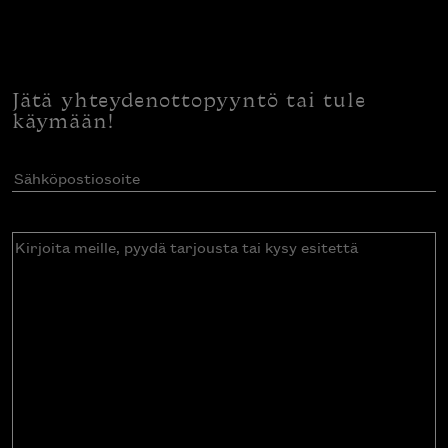
Jätä yhteydenottopyyntö tai tule
käymään!
Sähköpostiosoite
(Pakollinen)
Kirjoita
meille,
pyydä
tarjousta
tai
kysy
esitettä