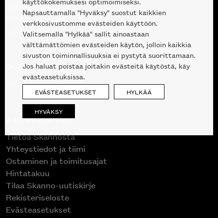
käyttökokemuksesi optimoimiseksi.
Suunnittelupalvelu
Napsauttamalla "Hyväksy" suostut kaikkien
Projektimyynti
verkkosivustomme evästeiden käyttöön.
Liike Helsingin keskustassa
Valitsemalla "Hylkää" sallit ainoastaan
välttämättömien evästeiden käytön, jolloin kaikkia
sivuston toiminnallisuuksia ei pystytä suorittamaan.
Outlet
Jos haluat poistaa joitakin evästeitä käytöstä, käy
evästeasetuksissa.
Poistuvat mallikappaleet
EVÄSTEASETUKSET
HYLKÄÄ
HYVÄKSY
Asiakaspalvelu
Tietoa Skannosta
Yhteystiedot ja tiimi
Ostaminen ja toimitusajat
Hintatakuu
Tilaa Skanno-uutiskirje
Rekisteriseloste
Evästeasetukset