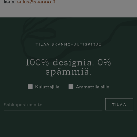
lisää:
sales@skanno.fi
.
TILAA SKANNO-UUTISKIRJE
100% designia. 0%
spämmiä.
Kuluttajille
Ammattilaisille
TILAA