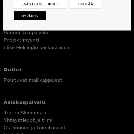
EVÄSTEASETUKSET
HYLKÄÄ
Skanno
HYVÄKSY
Tuotteet
Suunnittelupalvelu
Projektimyynti
Liike Helsingin keskustassa
Outlet
Poistuvat mallikappaleet
Asiakaspalvelu
Tietoa Skannosta
Yhteystiedot ja tiimi
Ostaminen ja toimitusajat