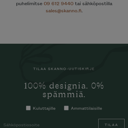
puhelimitse
09 612 9440
tai sähköpostilla
sales@skanno.fi
.
TILAA SKANNO-UUTISKIRJE
100% designia. 0%
spämmiä.
Kuluttajille
Ammattilaisille
TILAA