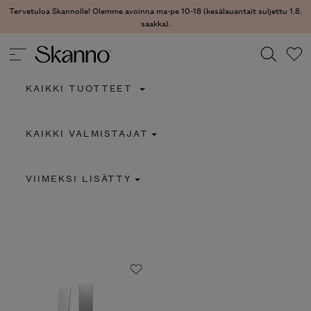
Tervetuloa Skannolle! Olemme avoinna ma-pe 10-18 (kesälauantait suljettu 1.8.
saakka).
KAIKKI TUOTTEET
Haku
KAIKKI VALMISTAJAT
Type 2 or more characters for results.
VIIMEKSI LISÄTTY