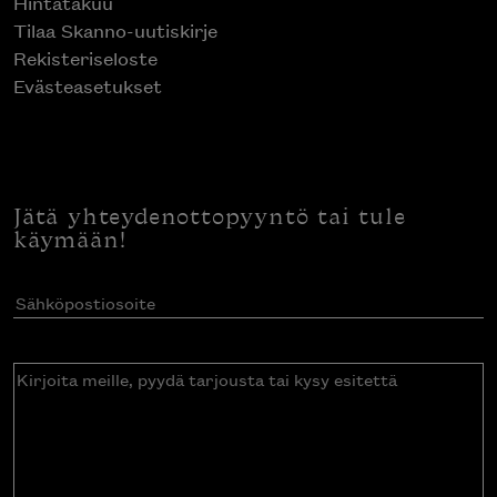
Hintatakuu
Tilaa Skanno-uutiskirje
Rekisteriseloste
Evästeasetukset
Jätä yhteydenottopyyntö tai tule
käymään!
Sähköpostiosoite
(Pakollinen)
Kirjoita
meille,
pyydä
tarjousta
tai