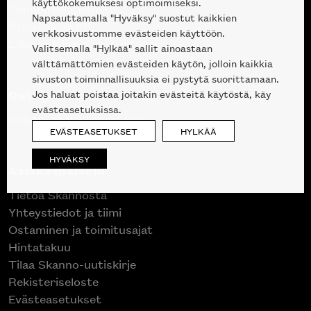
käyttökokemuksesi optimoimiseksi.
Suunnittelupalvelu
Napsauttamalla "Hyväksy" suostut kaikkien
Projektimyynti
verkkosivustomme evästeiden käyttöön.
Liike Helsingin keskustassa
Valitsemalla "Hylkää" sallit ainoastaan
välttämättömien evästeiden käytön, jolloin kaikkia
sivuston toiminnallisuuksia ei pystytä suorittamaan.
Outlet
Jos haluat poistaa joitakin evästeitä käytöstä, käy
evästeasetuksissa.
Poistuvat mallikappaleet
EVÄSTEASETUKSET
HYLKÄÄ
HYVÄKSY
Asiakaspalvelu
Tietoa Skannosta
Yhteystiedot ja tiimi
Ostaminen ja toimitusajat
Hintatakuu
Tilaa Skanno-uutiskirje
Rekisteriseloste
Evästeasetukset