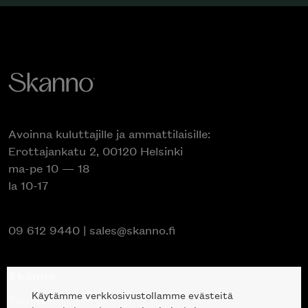
Avoinna kuluttajille ja ammattilaisille:
Erottajankatu 2, 00120 Helsinki
ma-pe 10 — 18
la 10-17
09 612 9440
|
sales@skanno.fi
Skanno
Käytämme verkkosivustollamme evästeitä
Tuotteet