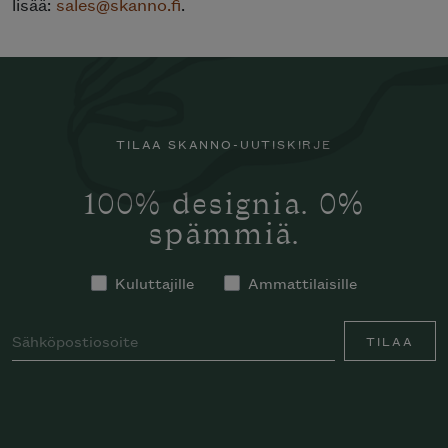
lisää:
sales@skanno.fi
.
TILAA SKANNO-UUTISKIRJE
100% designia. 0%
spämmiä.
Kuluttajille
Ammattilaisille
TILAA