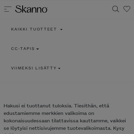
KAIKKI TUOTTEET
Haku
CC-TAPIS
Type 2 or more characters for results.
VIIMEKSI LISÄTTY
Hakusi
ei tuottanut tuloksia. Tiesithän, että
edustamiemme merkkien valikoima on
kokonaisuudessaan tilattavissa kauttamme, vaikkei
se löytyisi nettisivujemme tuotevalikoimasta. Kysy