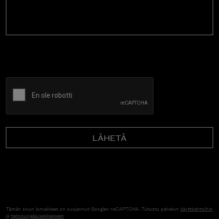
CAPTCHA
Tämän sivun lomakkeet on suojannut Googlen reCAPTCHA. Tutustu palvelun
käyttöehtoihin
ja
tietosuojalausekkeeseen