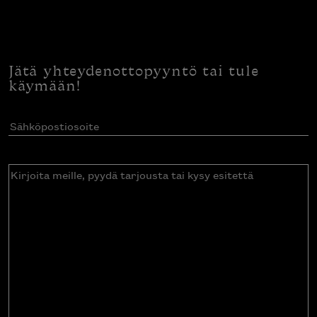
Jätä yhteydenottopyyntö tai tule
käymään!
Sähköpostiosoite
(Pakollinen)
Kirjoita
meille,
pyydä
tarjousta
tai
kysy
esitettä