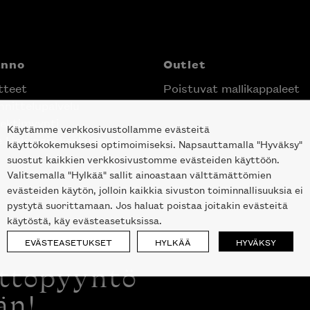
anno
Outlet
tteet
Poistuvat mallikappaleet
nittelupalvelu
ektimyynti
Käytämme verkkosivustollamme evästeitä
e Helsingin keskustassa
käyttökokemuksesi optimoimiseksi. Napsauttamalla "Hyväksy"
suostut kaikkien verkkosivustomme evästeiden käyttöön.
Valitsemalla "Hylkää" sallit ainoastaan välttämättömien
evästeiden käytön, jolloin kaikkia sivuston toiminnallisuuksia ei
pystytä suorittamaan. Jos haluat poistaa joitakin evästeitä
käytöstä, käy evästeasetuksissa.
EVÄSTEASETUKSET
HYLKÄÄ
HYVÄKSY
ottopyyntö
än!