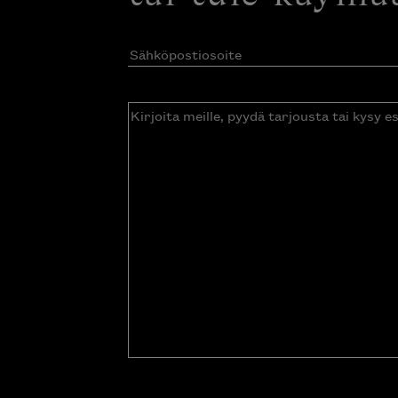
Sähköpostiosoite
(Pakollinen)
Kirjoita
meille,
pyydä
tarjousta
tai
kysy
esitettä