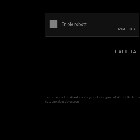
CAPTCHA
Tämän sivun lomakkeet on suojannut Googlen reCAPTCHA. Tutus
tietosuojalausekkeeseen