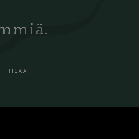
ämmiä.
TILAA