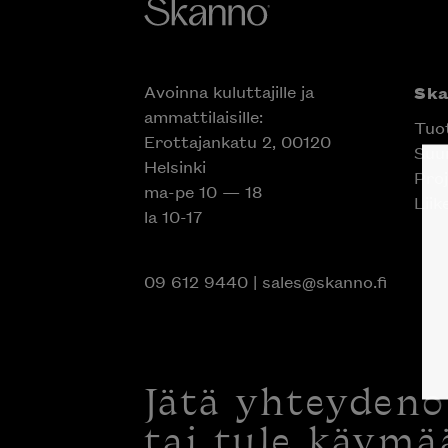
Avoinna kuluttajille ja
Sk
ammattilaisille:
Tuo
Erottajankatu 2, 00120
Suun
Helsinki
Proj
ma-pe 10 — 18
Liik
la 10-17
09 612 9440
|
sales@skanno.fi
Jätä yhteyden
tai tule käymä