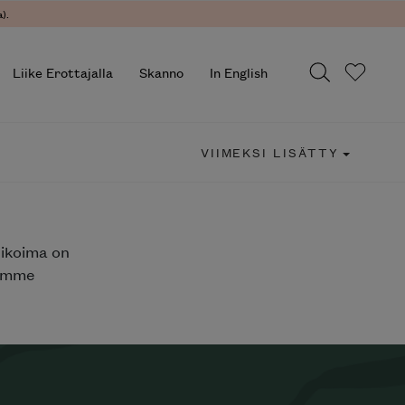
).
Liike Erottajalla
Skanno
In English
VIIMEKSI LISÄTTY
likoima on
jemme