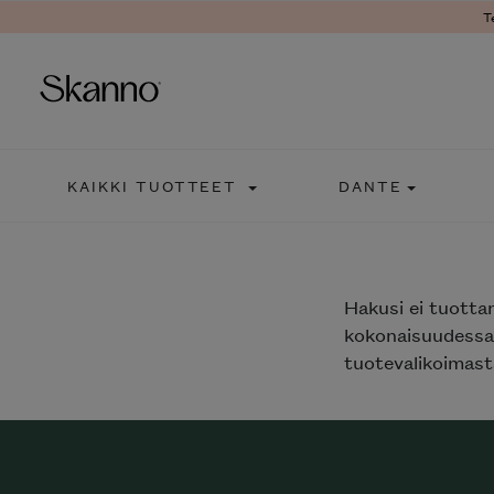
T
Haku
KAIKKI TUOTTEET
DANTE
Type 2 or more characters fo
Hakusi
ei tuotta
kokonaisuudessaa
tuotevalikoimasta