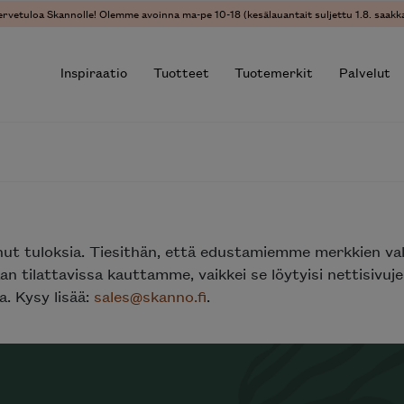
ervetuloa Skannolle! Olemme avoinna ma-pe 10-18 (kesälauantait suljettu 1.8. saakka
Inspiraatio
Tuotteet
Tuotemerkit
Palvelut
r results.
nut tuloksia. Tiesithän, että edustamiemme merkkien va
n tilattavissa kauttamme, vaikkei se löytyisi nettisivu
. Kysy lisää:
sales@skanno.fi
.