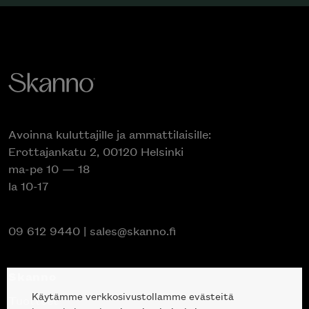
Avoinna kuluttajille ja ammattilaisille:
Erottajankatu 2, 00120 Helsinki
ma-pe 10 — 18
la 10-17
09 612 9440
|
sales@skanno.fi
Skanno
Käytämme verkkosivustollamme evästeitä
Tuotteet