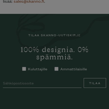
lisää:
sales@skanno.fi
.
TILAA SKANNO-UUTISKIRJE
100% designia. 0%
spämmiä.
Kuluttajille
Ammattilaisille
TILAA