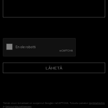
CAPTCHA
Tämän sivun lomakkeet on suojannut Googlen reCAPTCHA. Tutustu palvelun
käyttöehtoihin
ja
tietosuojalausekkeeseen