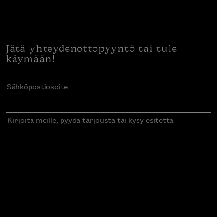
Jätä yhteydenottopyyntö tai tule
käymään!
Sähköpostiosoite
(Pakollinen)
Kirjoita
meille,
pyydä
tarjousta
tai
kysy
esitettä