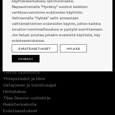
käyttökokemuksesi optimoimiseksi.
Suunnittelupalvelu
Napsauttamalla "Hyväksy" suostut kaikkien
Projektimyynti
verkkosivustomme evästeiden käyttöön.
Liike Helsingin keskustassa
Valitsemalla "Hylkää" sallit ainoastaan
välttämättömien evästeiden käytön, jolloin kaikkia
sivuston toiminnallisuuksia ei pystytä suorittamaan.
Outlet
Jos haluat poistaa joitakin evästeitä käytöstä, käy
evästeasetuksissa.
Poistuvat mallikappaleet
EVÄSTEASETUKSET
HYLKÄÄ
HYVÄKSY
Asiakaspalvelu
Tietoa Skannosta
Yhteystiedot ja tiimi
Ostaminen ja toimitusajat
Hintatakuu
Tilaa Skanno-uutiskirje
Rekisteriseloste
Evästeasetukset