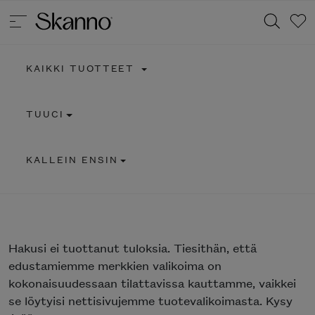
KAIKKI TUOTTEET
Haku
TUUCI
Type 2 or more characters for results.
KALLEIN ENSIN
Hakusi
ei tuottanut tuloksia. Tiesithän, että
edustamiemme merkkien valikoima on
kokonaisuudessaan tilattavissa kauttamme, vaikkei
se löytyisi nettisivujemme tuotevalikoimasta. Kysy