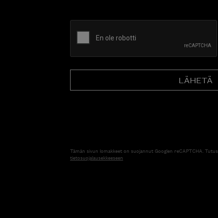
CAPTCHA
Tämän sivun lomakkeet on suojannut Googlen reCAPTCHA. Tutus
tietosuojalausekkeeseen