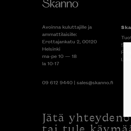
Avoinna kuluttajille ja
Sk
ammattilaisille:
Tuo
Erottajankatu 2, 00120
Suun
Helsinki
Proj
ma-pe 10 — 18
Liik
la 10-17
09 612 9440
|
sales@skanno.fi
Jätä yhteyden
tai tule käymä