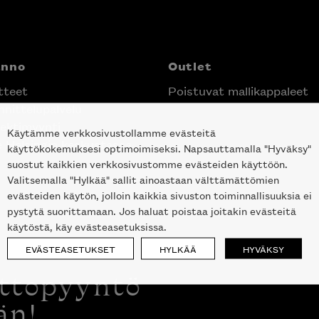
anno
Outlet
tteet
Poistuvat mallikappaleet
nittelupalvelu
ektimyynti
Käytämme verkkosivustollamme evästeitä
e Helsingin keskustassa
käyttökokemuksesi optimoimiseksi. Napsauttamalla "Hyväksy"
suostut kaikkien verkkosivustomme evästeiden käyttöön.
Valitsemalla "Hylkää" sallit ainoastaan välttämättömien
evästeiden käytön, jolloin kaikkia sivuston toiminnallisuuksia ei
pystytä suorittamaan. Jos haluat poistaa joitakin evästeitä
käytöstä, käy evästeasetuksissa.
EVÄSTEASETUKSET
HYLKÄÄ
HYVÄKSY
ottopyyntö
än!