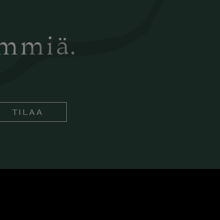
ämmiä.
TILAA