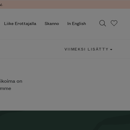
).
Liike Erottajalla
Skanno
In English
VIIMEKSI LISÄTTY
likoima on
jemme