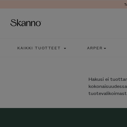
T
Haku
KAIKKI TUOTTEET
ARPER
Type 2 or more characters fo
Hakusi
ei tuotta
kokonaisuudessaa
tuotevalikoimasta