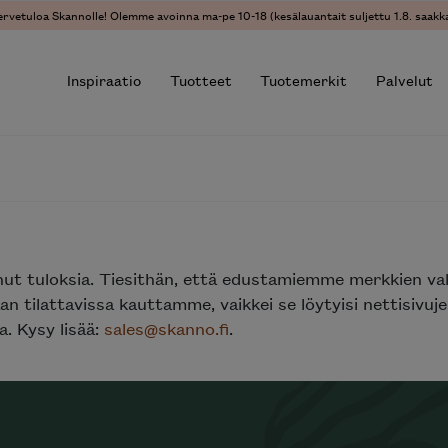
ervetuloa Skannolle! Olemme avoinna ma-pe 10-18 (kesälauantait suljettu 1.8. saakka
Inspiraatio
Tuotteet
Tuotemerkit
Palvelut
r results.
nut tuloksia. Tiesithän, että edustamiemme merkkien va
n tilattavissa kauttamme, vaikkei se löytyisi nettisivu
. Kysy lisää:
sales@skanno.fi
.