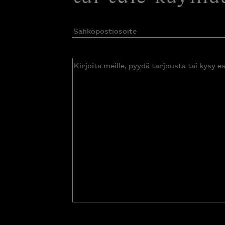
Sähköpostiosoite
(Pakollinen)
Kirjoita
meille,
pyydä
tarjousta
tai
kysy
esitettä