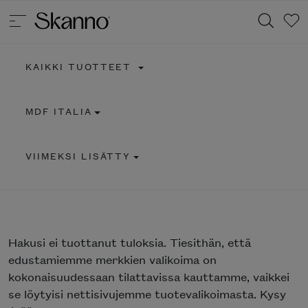
KAIKKI TUOTTEET
Haku
MDF ITALIA
Type 2 or more characters for results.
VIIMEKSI LISÄTTY
Hakusi
ei tuottanut tuloksia. Tiesithän, että
edustamiemme merkkien valikoima on
kokonaisuudessaan tilattavissa kauttamme, vaikkei
se löytyisi nettisivujemme tuotevalikoimasta. Kysy