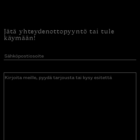
Jätä yhteydenottopyyntö tai tule
käymään!
Sähköpostiosoite
(Pakollinen)
Kirjoita
meille,
pyydä
tarjousta
tai
kysy
esitettä