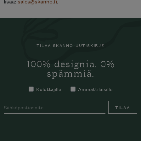
lisää:
sales@skanno.fi
.
TILAA SKANNO-UUTISKIRJE
100% designia. 0%
spämmiä.
Kuluttajille
Ammattilaisille
TILAA