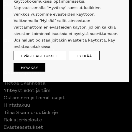
käyttökokemuksesi optimoimiseksi.
Suunnittelupalvelu
Napsauttamalla "Hyväksy" suostut kaikkien
Projektimyynti
verkkosivustomme evästeiden käyttöön.
Liike Helsingin keskustassa
Valitsemalla "Hylkää" sallit ainoastaan
välttämättömien evästeiden käytön, jolloin kaikkia
sivuston toiminnallisuuksia ei pystytä suorittamaan.
Outlet
Jos haluat poistaa joitakin evästeitä käytöstä, käy
evästeasetuksissa.
Poistuvat mallikappaleet
EVÄSTEASETUKSET
HYLKÄÄ
HYVÄKSY
Asiakaspalvelu
Tietoa Skannosta
Yhteystiedot ja tiimi
Ostaminen ja toimitusajat
Hintatakuu
Tilaa Skanno-uutiskirje
Rekisteriseloste
Evästeasetukset