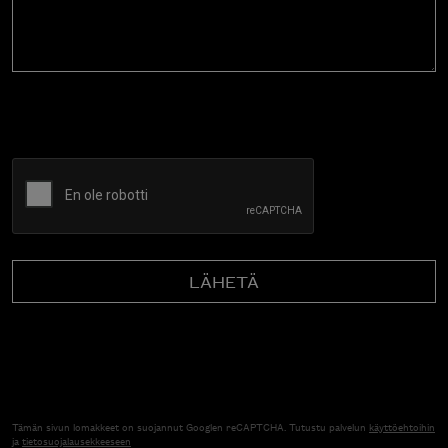
CAPTCHA
Tämän sivun lomakkeet on suojannut Googlen reCAPTCHA. Tutustu palvelun
käyttöehtoihin
ja
tietosuojalausekkeeseen