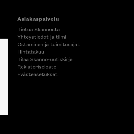
Asiakaspalvelu
Tietoa Skannosta
Yhteystiedot ja tiimi
Ostaminen ja toimitusajat
Hintatakuu
Tilaa Skanno-uutiskirje
Rekisteriseloste
Evästeasetukset