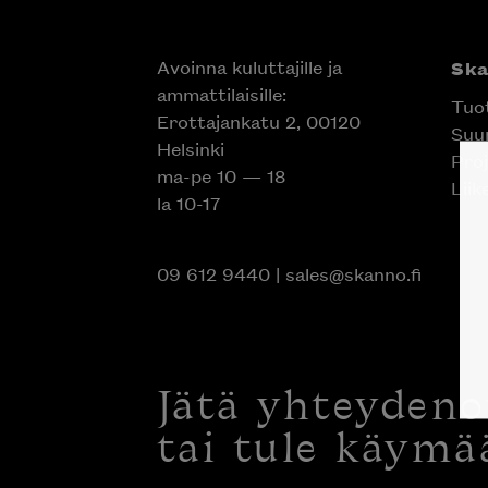
Avoinna kuluttajille ja
Sk
ammattilaisille:
Tuo
Erottajankatu 2, 00120
Suun
Helsinki
Proj
ma-pe 10 — 18
Liik
la 10-17
09 612 9440
|
sales@skanno.fi
Jätä yhteyden
tai tule käymä