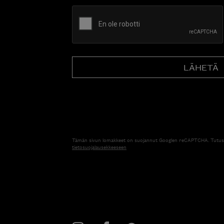
CAPTCHA
Tämän sivun lomakkeet on suojannut Googlen reCAPTCHA. Tutus
tietosuojalausekkeeseen