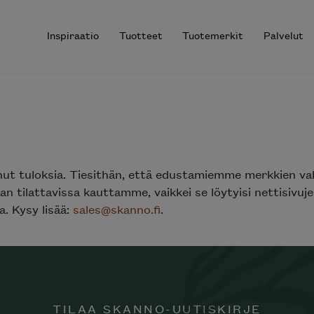
Inspiraatio
Tuotteet
Tuotemerkit
Palvelut
r results.
nut tuloksia. Tiesithän, että edustamiemme merkkien va
n tilattavissa kauttamme, vaikkei se löytyisi nettisivu
. Kysy lisää:
sales@skanno.fi
.
TILAA SKANNO-UUTISKIRJE