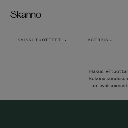
KAIKKI TUOTTEET
ACERBIS
Haku
Type 2 or more characters fo
Hakusi
ei tuotta
kokonaisuudessaa
tuotevalikoimasta