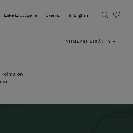
Liike Erottajalla
Skanno
In English
VIIMEKSI LISÄTTY
likoima on
jemme