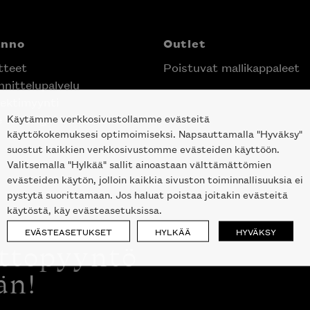
anno
Outlet
tteet
Poistuvat mallikappaleet
nittelupalvelu
ektimyynti
Käytämme verkkosivustollamme evästeitä
e Helsingin keskustassa
käyttökokemuksesi optimoimiseksi. Napsauttamalla "Hyväksy"
suostut kaikkien verkkosivustomme evästeiden käyttöön.
Valitsemalla "Hylkää" sallit ainoastaan välttämättömien
evästeiden käytön, jolloin kaikkia sivuston toiminnallisuuksia ei
pystytä suorittamaan. Jos haluat poistaa joitakin evästeitä
käytöstä, käy evästeasetuksissa.
EVÄSTEASETUKSET
HYLKÄÄ
HYVÄKSY
ottopyyntö
än!