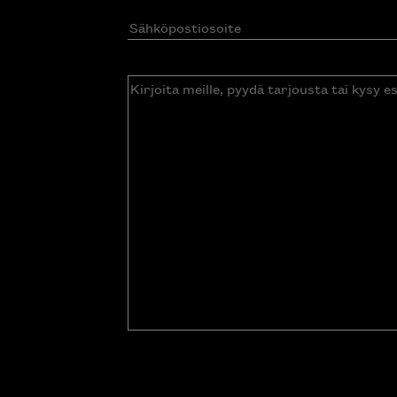
Sähköpostiosoite
(Pakollinen)
Kirjoita
meille,
pyydä
tarjousta
tai
kysy
esitettä