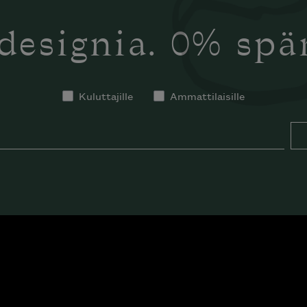
designia. 0% sp
Kuluttajille
Ammattilaisille