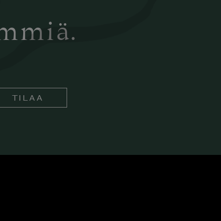
ämmiä.
TILAA