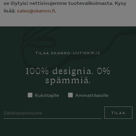
se löytyisi nettisivujemme tuotevalikoimasta. Kysy
lisää:
sales@skanno.fi
.
TILAA SKANNO-UUTISKIRJE
100% designia. 0%
spämmiä.
Kuluttajille
Ammattilaisille
TILAA