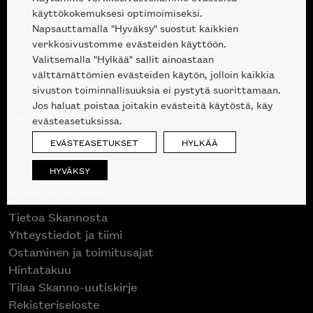
Tuotteet
käyttökokemuksesi optimoimiseksi.
Napsauttamalla "Hyväksy" suostut kaikkien
Suunnittelupalvelu
verkkosivustomme evästeiden käyttöön.
Projektimyynti
Valitsemalla "Hylkää" sallit ainoastaan
Liike Helsingin keskustassa
välttämättömien evästeiden käytön, jolloin kaikkia
sivuston toiminnallisuuksia ei pystytä suorittamaan.
Jos haluat poistaa joitakin evästeitä käytöstä, käy
Outlet
evästeasetuksissa.
Poistuvat mallikappaleet
EVÄSTEASETUKSET
HYLKÄÄ
HYVÄKSY
Asiakaspalvelu
Tietoa Skannosta
Yhteystiedot ja tiimi
Ostaminen ja toimitusajat
Hintatakuu
Tilaa Skanno-uutiskirje
Rekisteriseloste