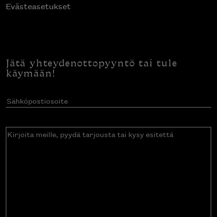
Evästeasetukset
Jätä yhteydenottopyyntö tai tule
käymään!
Sähköpostiosoite
(Pakollinen)
Kirjoita
meille,
pyydä
tarjousta
tai
kysy
esitettä