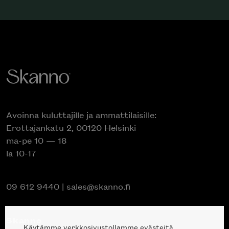
Avoinna kuluttajille ja ammattilaisille:
Erottajankatu 2, 00120 Helsinki
ma-pe 10 — 18
la 10-17
09 612 9440
|
sales@skanno.fi
Skanno
Käytämme verkkosivustollamme evästeitä