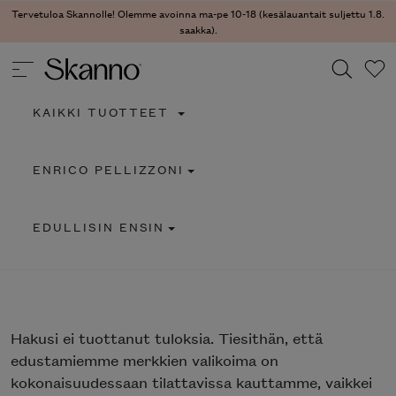
Tervetuloa Skannolle! Olemme avoinna ma-pe 10-18 (kesälauantait suljettu 1.8.
saakka).
KAIKKI TUOTTEET
Haku
ENRICO PELLIZZONI
Type 2 or more characters for results.
EDULLISIN ENSIN
Hakusi
ei tuottanut tuloksia. Tiesithän, että
edustamiemme merkkien valikoima on
kokonaisuudessaan tilattavissa kauttamme, vaikkei