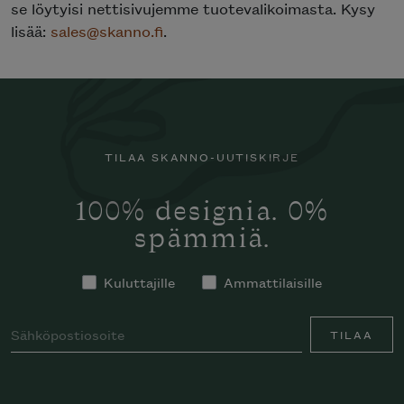
se löytyisi nettisivujemme tuotevalikoimasta. Kysy
lisää:
sales@skanno.fi
.
TILAA SKANNO-UUTISKIRJE
100% designia. 0%
spämmiä.
Kuluttajille
Ammattilaisille
TILAA