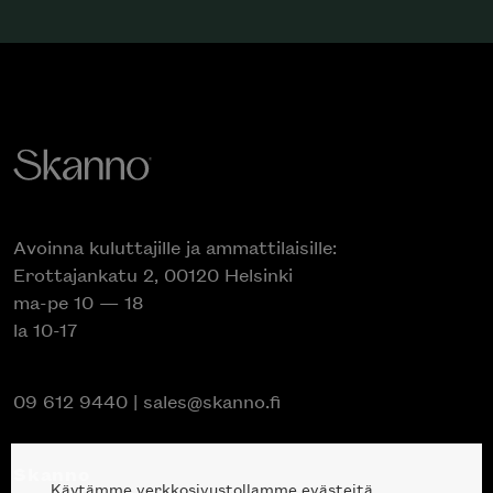
Avoinna kuluttajille ja ammattilaisille:
Erottajankatu 2, 00120 Helsinki
ma-pe 10 — 18
la 10-17
09 612 9440
|
sales@skanno.fi
Skanno
Käytämme verkkosivustollamme evästeitä