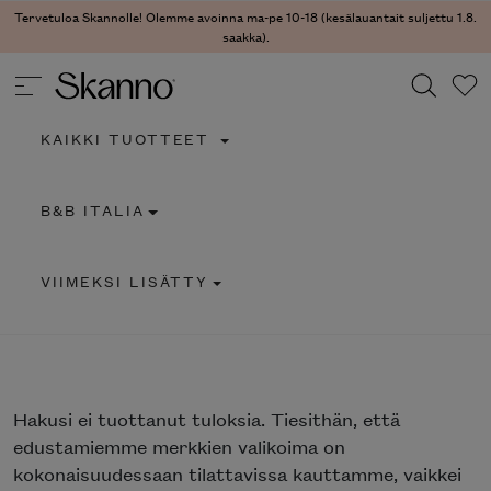
Tervetuloa Skannolle! Olemme avoinna ma-pe 10-18 (kesälauantait suljettu 1.8.
saakka).
KAIKKI TUOTTEET
Haku
B&B ITALIA
Type 2 or more characters for results.
VIIMEKSI LISÄTTY
Hakusi
ei tuottanut tuloksia. Tiesithän, että
edustamiemme merkkien valikoima on
kokonaisuudessaan tilattavissa kauttamme, vaikkei