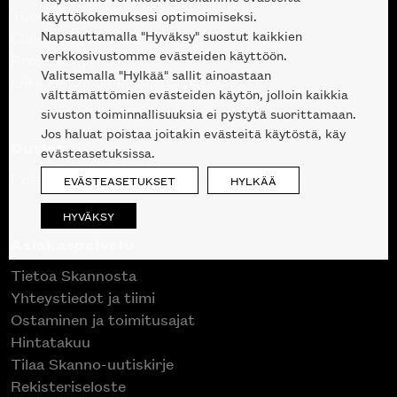
Tuotteet
käyttökokemuksesi optimoimiseksi.
Napsauttamalla "Hyväksy" suostut kaikkien
Suunnittelupalvelu
verkkosivustomme evästeiden käyttöön.
Projektimyynti
Valitsemalla "Hylkää" sallit ainoastaan
Liike Helsingin keskustassa
välttämättömien evästeiden käytön, jolloin kaikkia
sivuston toiminnallisuuksia ei pystytä suorittamaan.
Jos haluat poistaa joitakin evästeitä käytöstä, käy
Outlet
evästeasetuksissa.
Poistuvat mallikappaleet
EVÄSTEASETUKSET
HYLKÄÄ
HYVÄKSY
Asiakaspalvelu
Tietoa Skannosta
Yhteystiedot ja tiimi
Ostaminen ja toimitusajat
Hintatakuu
Tilaa Skanno-uutiskirje
Rekisteriseloste