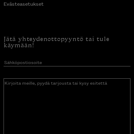
Evästeasetukset
Jätä yhteydenottopyyntö tai tule
käymään!
Sähköpostiosoite
(Pakollinen)
Kirjoita
meille,
pyydä
tarjousta
tai
kysy
esitettä