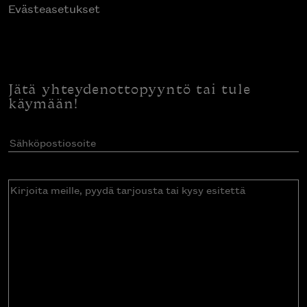
Evästeasetukset
Jätä yhteydenottopyyntö tai tule
käymään!
Sähköpostiosoite
(Pakollinen)
Kirjoita
meille,
pyydä
tarjousta
tai
kysy
esitettä