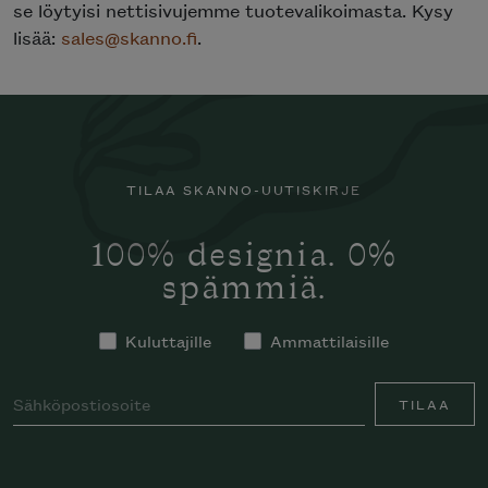
se löytyisi nettisivujemme tuotevalikoimasta. Kysy
lisää:
sales@skanno.fi
.
TILAA SKANNO-UUTISKIRJE
100% designia. 0%
spämmiä.
Kuluttajille
Ammattilaisille
TILAA