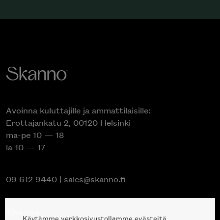
Avoinna kuluttajille ja ammattilaisille:
Erottajankatu 2, 00120 Helsinki
ma-pe 10 — 18
la 10 — 17
09 612 9440
|
sales@skanno.fi
Skanno
Käytämme verkkosivustollamme evästeitä