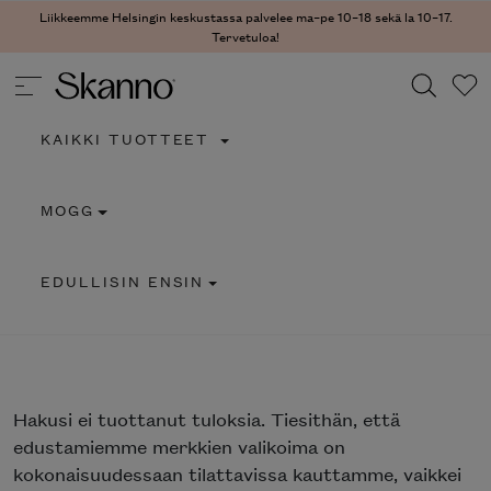
Liikkeemme Helsingin keskustassa palvelee ma–pe 10–18 sekä la 10–17.
Tervetuloa!
KAIKKI TUOTTEET
Haku
MOGG
Type 2 or more characters for results.
EDULLISIN ENSIN
Hakusi
ei tuottanut tuloksia. Tiesithän, että
edustamiemme merkkien valikoima on
kokonaisuudessaan tilattavissa kauttamme, vaikkei