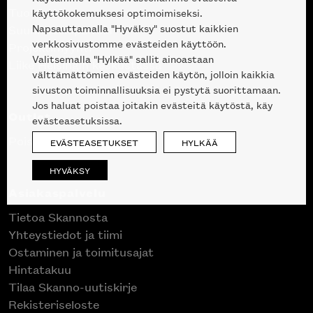
Tuotteet
käyttökokemuksesi optimoimiseksi.
Napsauttamalla "Hyväksy" suostut kaikkien
Suunnittelupalvelu
verkkosivustomme evästeiden käyttöön.
Projektimyynti
Valitsemalla "Hylkää" sallit ainoastaan
Liike Helsingin keskustassa
välttämättömien evästeiden käytön, jolloin kaikkia
sivuston toiminnallisuuksia ei pystytä suorittamaan.
Jos haluat poistaa joitakin evästeitä käytöstä, käy
Outlet
evästeasetuksissa.
Poistuvat mallikappaleet
EVÄSTEASETUKSET
HYLKÄÄ
HYVÄKSY
Asiakaspalvelu
Tietoa Skannosta
Yhteystiedot ja tiimi
Ostaminen ja toimitusajat
Hintatakuu
Tilaa Skanno-uutiskirje
Rekisteriseloste