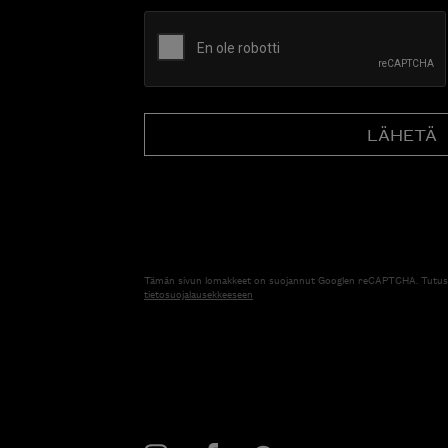
CAPTCHA
Tämän sivun lomakkeet on suojannut Googlen reCAPTCHA. Tutus
tietosuojalausekkeeseen