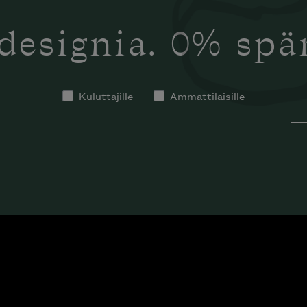
designia. 0% sp
Kuluttajille
Ammattilaisille