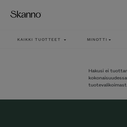
KAIKKI TUOTTEET
MINOTTI
Haku
Type 2 or more characters fo
Hakusi
ei tuotta
kokonaisuudessaa
tuotevalikoimasta