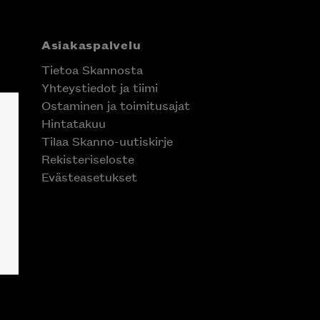
Asiakaspalvelu
Tietoa Skannosta
Yhteystiedot ja tiimi
Ostaminen ja toimitusajat
Hintatakuu
Tilaa Skanno-uutiskirje
Rekisteriseloste
Evästeasetukset