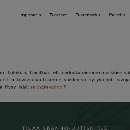
Inspiraatio
Tuotteet
Tuotemerkit
Palvelut
r results.
nut tuloksia. Tiesithän, että edustamiemme merkkien va
n tilattavissa kauttamme, vaikkei se löytyisi nettisivu
. Kysy lisää:
sales@skanno.fi
.
TILAA SKANNO-UUTISKIRJE