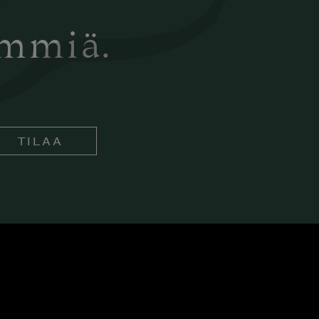
ämmiä.
TILAA