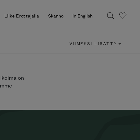
Liike Erottajalla
Skanno
In English
VIIMEKSI LISÄTTY
likoima on
jemme