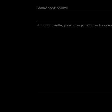
Sähköpostiosoite
(Pakollinen)
Kirjoita
meille,
pyydä
tarjousta
tai
kysy
esitettä