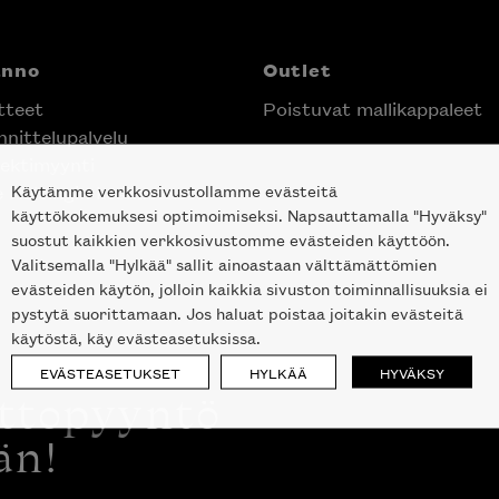
anno
Outlet
tteet
Poistuvat mallikappaleet
nittelupalvelu
ektimyynti
Käytämme verkkosivustollamme evästeitä
e Helsingin keskustassa
käyttökokemuksesi optimoimiseksi. Napsauttamalla "Hyväksy"
suostut kaikkien verkkosivustomme evästeiden käyttöön.
Valitsemalla "Hylkää" sallit ainoastaan välttämättömien
evästeiden käytön, jolloin kaikkia sivuston toiminnallisuuksia ei
pystytä suorittamaan. Jos haluat poistaa joitakin evästeitä
käytöstä, käy evästeasetuksissa.
EVÄSTEASETUKSET
HYLKÄÄ
HYVÄKSY
ottopyyntö
än!