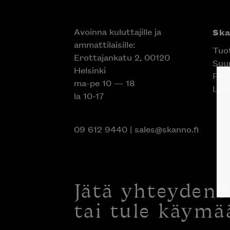
Avoinna kuluttajille ja
Sk
ammattilaisille:
Tuo
Erottajankatu 2, 00120
Suun
Helsinki
Proj
ma-pe 10 — 18
Liik
la 10-17
09 612 9440
|
sales@skanno.fi
Jätä yhteyden
tai tule käymä