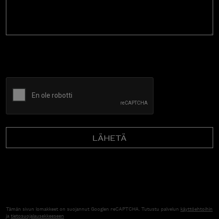
CAPTCHA
Tämän sivun lomakkeet on suojannut Googlen reCAPTCHA. Tutustu palvelun
käyttöehtoihin
ja
tietosuojalausekkeeseen