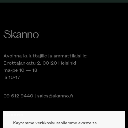
Avoinna kuluttajille ja ammattilaisille:
Erottajankatu 2, 00120 Helsinki
ma-pe 10 — 18
la 10-17
09 612 9440
|
sales@skanno.fi
Skanno
Käytämme verkkosivustollamme evästeitä
Tuotteet