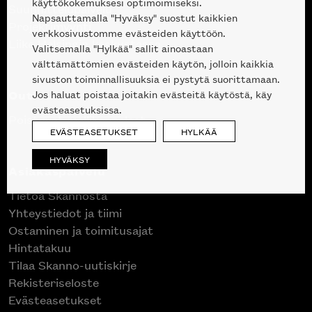
käyttökokemuksesi optimoimiseksi.
Suunnittelupalvelu
Napsauttamalla "Hyväksy" suostut kaikkien
Projektimyynti
verkkosivustomme evästeiden käyttöön.
Liike Helsingin keskustassa
Valitsemalla "Hylkää" sallit ainoastaan
välttämättömien evästeiden käytön, jolloin kaikkia
sivuston toiminnallisuuksia ei pystytä suorittamaan.
Outlet
Jos haluat poistaa joitakin evästeitä käytöstä, käy
evästeasetuksissa.
Poistuvat mallikappaleet
EVÄSTEASETUKSET
HYLKÄÄ
HYVÄKSY
Asiakaspalvelu
Tietoa Skannosta
Yhteystiedot ja tiimi
Ostaminen ja toimitusajat
Hintatakuu
Tilaa Skanno-uutiskirje
Rekisteriseloste
Evästeasetukset