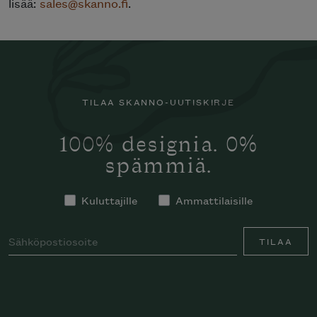
lisää:
sales@skanno.fi
.
TILAA SKANNO-UUTISKIRJE
100% designia. 0%
spämmiä.
Kuluttajille
Ammattilaisille
TILAA