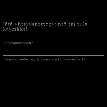
Jätä yhteydenottopyyntö tai tule
käymään!
Sähköpostiosoite
(Pakollinen)
Kirjoita
meille,
pyydä
tarjousta
tai
kysy
esitettä