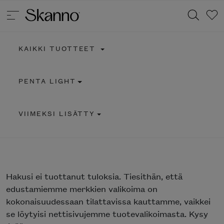
KAIKKI TUOTTEET
Haku
PENTA LIGHT
Type 2 or more characters for results.
VIIMEKSI LISÄTTY
Hakusi
ei tuottanut tuloksia. Tiesithän, että
edustamiemme merkkien valikoima on
kokonaisuudessaan tilattavissa kauttamme, vaikkei
se löytyisi nettisivujemme tuotevalikoimasta. Kysy