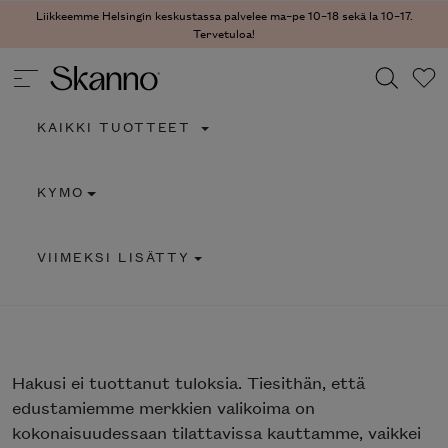
Liikkeemme Helsingin keskustassa palvelee ma–pe 10–18 sekä la 10–17.
Tervetuloa!
KAIKKI TUOTTEET
Haku
KYMO
Type 2 or more characters for results.
VIIMEKSI LISÄTTY
Hakusi
ei tuottanut tuloksia. Tiesithän, että
edustamiemme merkkien valikoima on
kokonaisuudessaan tilattavissa kauttamme, vaikkei