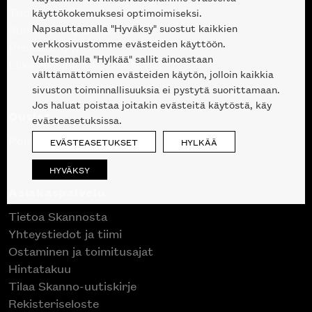
Tuotteet
käyttökokemuksesi optimoimiseksi.
Napsauttamalla "Hyväksy" suostut kaikkien
Suunnittelupalvelu
verkkosivustomme evästeiden käyttöön.
Projektimyynti
Valitsemalla "Hylkää" sallit ainoastaan
Liike Helsingin keskustassa
välttämättömien evästeiden käytön, jolloin kaikkia
sivuston toiminnallisuuksia ei pystytä suorittamaan.
Jos haluat poistaa joitakin evästeitä käytöstä, käy
Outlet
evästeasetuksissa.
Poistuvat mallikappaleet
EVÄSTEASETUKSET
HYLKÄÄ
HYVÄKSY
Asiakaspalvelu
Tietoa Skannosta
Yhteystiedot ja tiimi
Ostaminen ja toimitusajat
Hintatakuu
Tilaa Skanno-uutiskirje
Rekisteriseloste