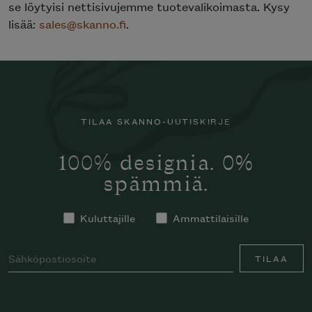
se löytyisi nettisivujemme tuotevalikoimasta. Kysy
lisää:
sales@skanno.fi
.
TILAA SKANNO-UUTISKIRJE
100% designia. 0%
spämmiä.
Kuluttajille
Ammattilaisille
TILAA