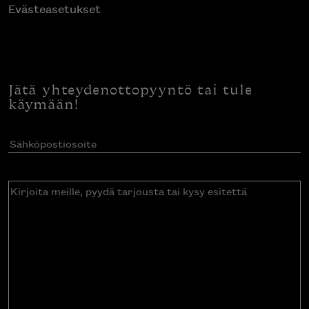
Evästeasetukset
Jätä yhteydenottopyyntö tai tule
käymään!
Sähköpostiosoite
(Pakollinen)
Kirjoita
meille,
pyydä
tarjousta
tai
kysy
esitettä