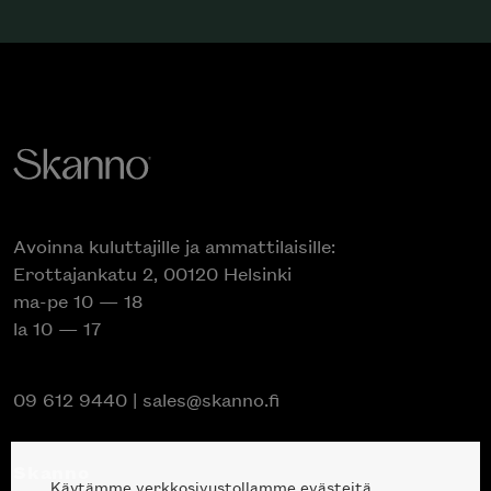
Avoinna kuluttajille ja ammattilaisille:
Erottajankatu 2, 00120 Helsinki
ma-pe 10 — 18
la 10 — 17
09 612 9440
|
sales@skanno.fi
Skanno
Käytämme verkkosivustollamme evästeitä