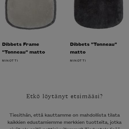
Dibbets Frame
Dibbets "Tonneau"
"Tonneau" matto
matto
MINOTTI
MINOTTI
Etkö löytänyt etsimääsi?
Tiesithän, että kauttamme on mahdollista tilata
kaikkien edustamiemme merkkien tuotteita, jotka
eivät ole esillä nettisivuillamme? Tiedustele lisää