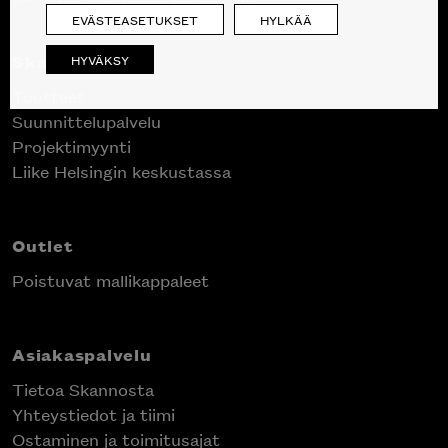
EVÄSTEASETUKSET
HYLKÄÄ
Skanno
HYVÄKSY
Tuotteet
Suunnittelupalvelu
Inspiroidu italialaisen merkin laadukkaasta
Projektimyynti
huonekalumallistosta.
Liike Helsingin keskustassa
Outlet
Poistuvat mallikappaleet
Asiakaspalvelu
Tietoa Skannosta
Yhteystiedot ja tiimi
Ostaminen ja toimitusajat