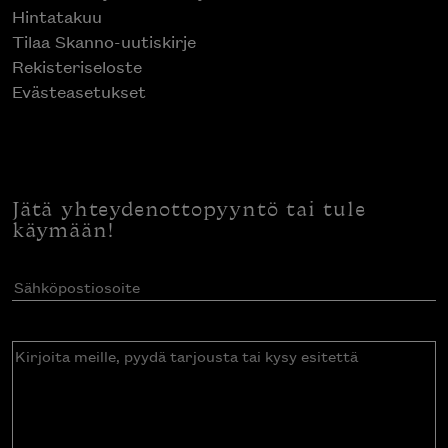
Hintatakuu
Tilaa Skanno-uutiskirje
Rekisteriseloste
Evästeasetukset
Jätä yhteydenottopyyntö tai tule
käymään!
Sähköpostiosoite
(Pakollinen)
Kirjoita
meille,
pyydä
tarjousta
tai