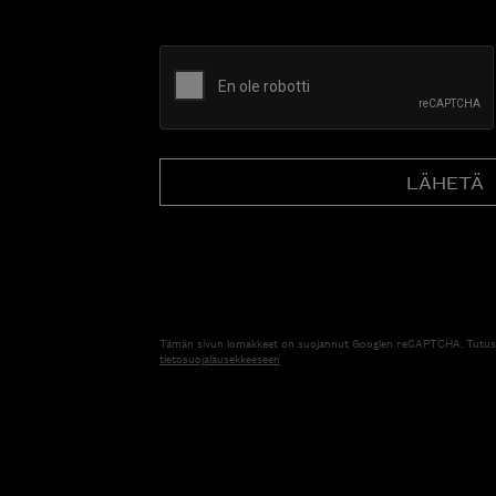
CAPTCHA
Tämän sivun lomakkeet on suojannut Googlen reCAPTCHA. Tutus
tietosuojalausekkeeseen