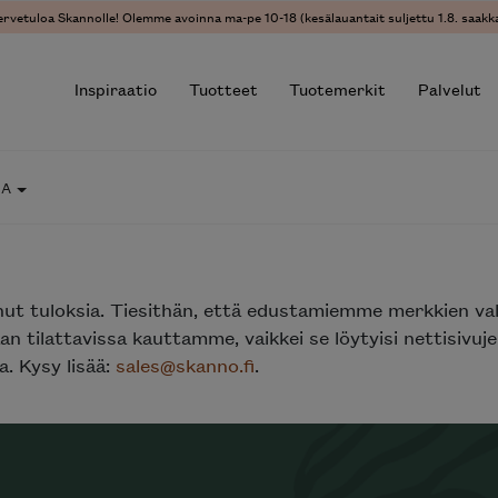
ervetuloa Skannolle! Olemme avoinna ma-pe 10-18 (kesälauantait suljettu 1.8. saakka
Inspiraatio
Tuotteet
Tuotemerkit
Palvelut
IA
r results.
nut tuloksia. Tiesithän, että edustamiemme merkkien va
n tilattavissa kauttamme, vaikkei se löytyisi nettisivu
. Kysy lisää:
sales@skanno.fi
.