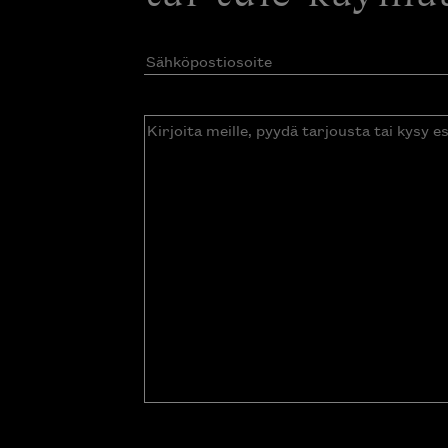
Sähköpostiosoite
(Pakollinen)
Kirjoita
meille,
pyydä
tarjousta
tai
kysy
esitettä