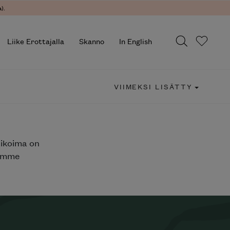
).
Liike Erottajalla
Skanno
In English
VIIMEKSI LISÄTTY
likoima on
jemme