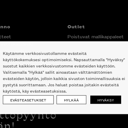
anno
Outlet
tteet
Poistuvat mallikappaleet
nittelupalvelu
ektimyynti
Käytämme verkkosivustollamme evästeitä
e Helsingin keskustassa
käyttökokemuksesi optimoimiseksi. Napsauttamalla "Hyväksy"
suostut kaikkien verkkosivustomme evästeiden käyttöön.
Valitsemalla "Hylkää" sallit ainoastaan välttämättömien
evästeiden käytön, jolloin kaikkia sivuston toiminnallisuuksia ei
pystytä suorittamaan. Jos haluat poistaa joitakin evästeitä
käytöstä, käy evästeasetuksissa.
EVÄSTEASETUKSET
HYLKÄÄ
HYVÄKSY
ottopyyntö
än!