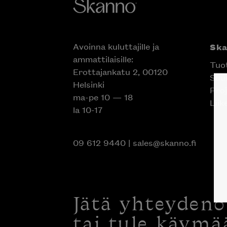
Avoinna kuluttajille ja
Sk
ammattilaisille:
Tuo
Erottajankatu 2, 00120
Suun
Helsinki
Proj
ma-pe 10 — 18
Liik
la 10-17
09 612 9440
|
sales@skanno.fi
Jätä yhteyden
tai tule käymä