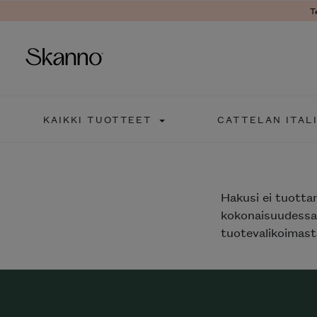
T
Haku
KAIKKI TUOTTEET
CATTELAN ITAL
Type 2 or more characters fo
Hakusi
ei tuotta
kokonaisuudessaa
tuotevalikoimasta