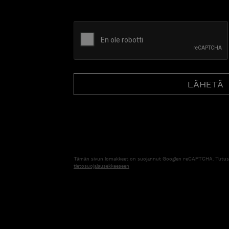
CAPTCHA
Tämän sivun lomakkeet on suojannut Googlen reCAPTCHA. Tutus
tietosuojalausekkeeseen