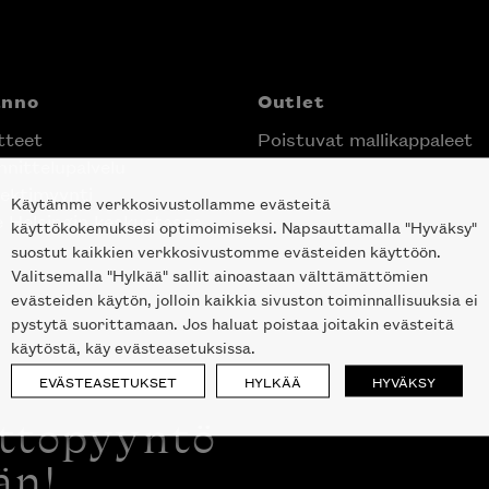
anno
Outlet
tteet
Poistuvat mallikappaleet
nittelupalvelu
ektimyynti
Käytämme verkkosivustollamme evästeitä
e Helsingin keskustassa
käyttökokemuksesi optimoimiseksi. Napsauttamalla "Hyväksy"
suostut kaikkien verkkosivustomme evästeiden käyttöön.
Valitsemalla "Hylkää" sallit ainoastaan välttämättömien
evästeiden käytön, jolloin kaikkia sivuston toiminnallisuuksia ei
pystytä suorittamaan. Jos haluat poistaa joitakin evästeitä
käytöstä, käy evästeasetuksissa.
EVÄSTEASETUKSET
HYLKÄÄ
HYVÄKSY
ottopyyntö
än!