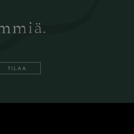
ämmiä.
TILAA