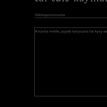
Sähköpostiosoite
(Pakollinen)
Kirjoita
meille,
pyydä
tarjousta
tai
kysy
esitettä