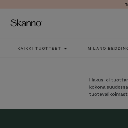
T
Haku
KAIKKI TUOTTEET
MILANO BEDDIN
Type 2 or more characters fo
Hakusi
ei tuotta
kokonaisuudessaa
tuotevalikoimasta