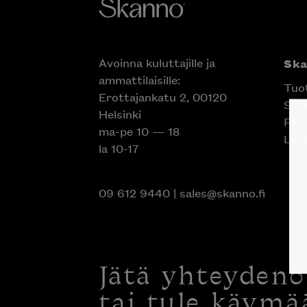
Avoinna kuluttajille ja
Sk
ammattilaisille:
Tuo
Erottajankatu 2, 00120
Suun
Helsinki
Proj
ma-pe 10 — 18
Liik
la 10-17
09 612 9440
|
sales@skanno.fi
Jätä yhteyden
tai tule käymä