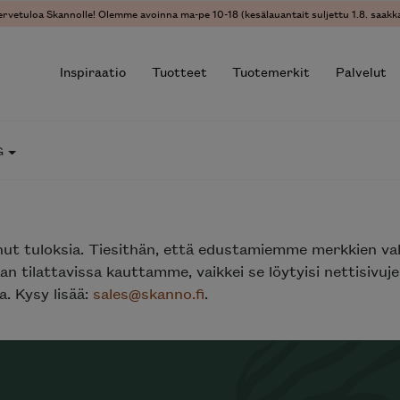
ervetuloa Skannolle! Olemme avoinna ma-pe 10-18 (kesälauantait suljettu 1.8. saakka
Inspiraatio
Tuotteet
Tuotemerkit
Palvelut
G
r results.
nut tuloksia. Tiesithän, että edustamiemme merkkien va
n tilattavissa kauttamme, vaikkei se löytyisi nettisivu
. Kysy lisää:
sales@skanno.fi
.