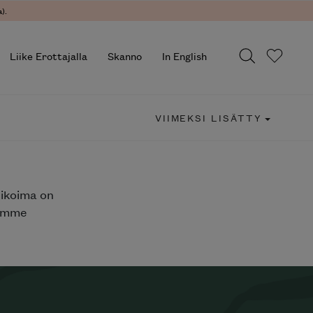
).
Liike Erottajalla
Skanno
In English
VIIMEKSI LISÄTTY
likoima on
jemme