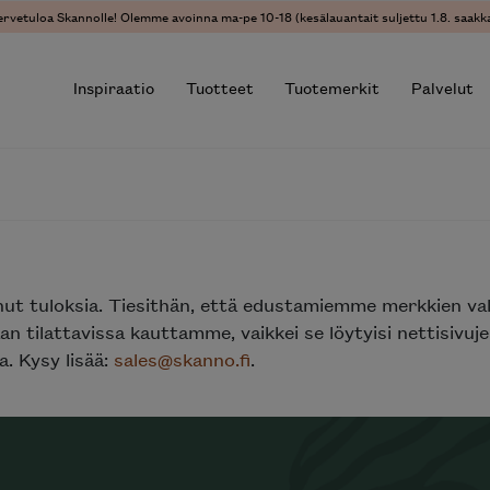
ervetuloa Skannolle! Olemme avoinna ma-pe 10-18 (kesälauantait suljettu 1.8. saakka
Inspiraatio
Tuotteet
Tuotemerkit
Palvelut
r results.
nut tuloksia. Tiesithän, että edustamiemme merkkien va
n tilattavissa kauttamme, vaikkei se löytyisi nettisivu
. Kysy lisää:
sales@skanno.fi
.