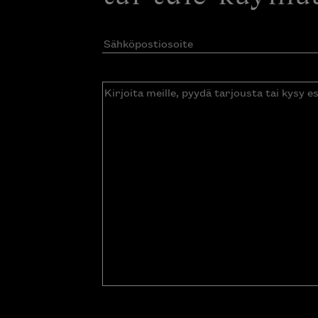
Sähköpostiosoite
(Pakollinen)
Kirjoita
meille,
pyydä
tarjousta
tai
kysy
esitettä