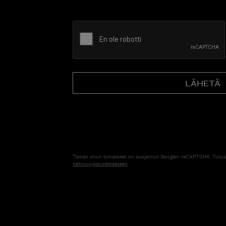
CAPTCHA
Tämän sivun lomakkeet on suojannut Googlen reCAPTCHA. Tutus
tietosuojalausekkeeseen