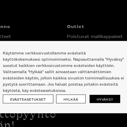
anno
Outlet
tteet
Poistuvat mallikappaleet
nittelupalvelu
ektimyynti
Käytämme verkkosivustollamme evästeitä
e Helsingin keskustassa
käyttökokemuksesi optimoimiseksi. Napsauttamalla "Hyväksy"
suostut kaikkien verkkosivustomme evästeiden käyttöön.
Valitsemalla "Hylkää" sallit ainoastaan välttämättömien
evästeiden käytön, jolloin kaikkia sivuston toiminnallisuuksia ei
pystytä suorittamaan. Jos haluat poistaa joitakin evästeitä
käytöstä, käy evästeasetuksissa.
EVÄSTEASETUKSET
HYLKÄÄ
HYVÄKSY
ottopyyntö
än!