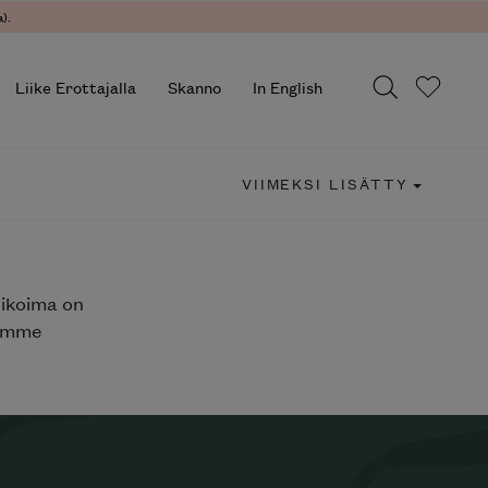
).
Liike Erottajalla
Skanno
In English
VIIMEKSI LISÄTTY
likoima on
jemme