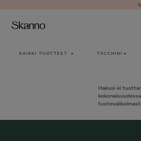
T
Haku
KAIKKI TUOTTEET
TACCHINI
Type 2 or more characters fo
Hakusi
ei tuotta
kokonaisuudessaa
tuotevalikoimasta