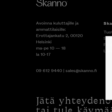
Avoinna kuluttajille ja
Sk
ammattilaisille:
Tuo
Erottajankatu 2, 00120
Suun
Helsinki
Proj
ma-pe 10 — 18
Liik
la 10-17
09 612 9440
|
sales@skanno.fi
Jätä yhteyden
tai tule käymä