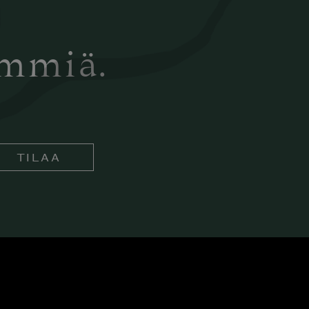
ämmiä.
TILAA