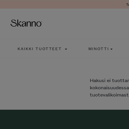
T
Haku
KAIKKI TUOTTEET
MINOTTI
Type 2 or more characters fo
Hakusi
ei tuotta
kokonaisuudessaa
tuotevalikoimasta