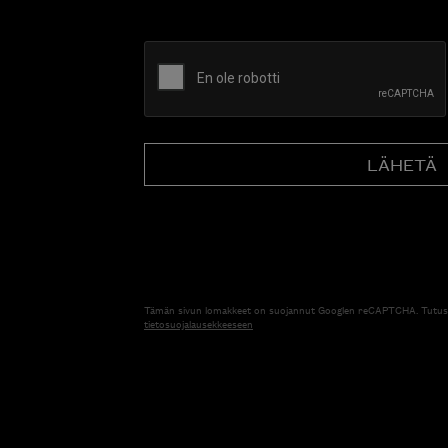
CAPTCHA
Tämän sivun lomakkeet on suojannut Googlen reCAPTCHA. Tutus
tietosuojalausekkeeseen