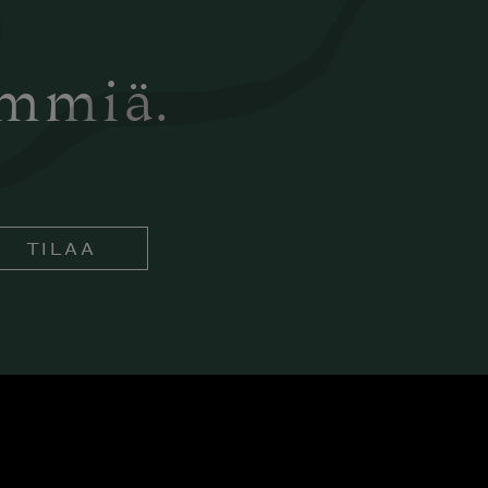
ämmiä.
TILAA