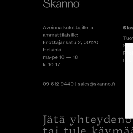
Avoinna kuluttajille ja
Sk
ammattilaisille:
Tuo
Erottajankatu 2, 00120
Suun
Helsinki
Proj
ma-pe 10 — 18
Liik
la 10-17
09 612 9440
|
sales@skanno.fi
Jätä yhteyden
tai tule käymä