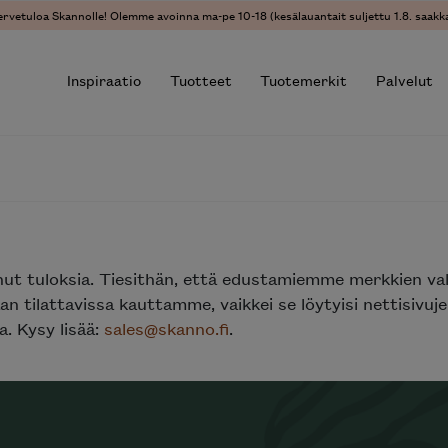
ervetuloa Skannolle! Olemme avoinna ma-pe 10-18 (kesälauantait suljettu 1.8. saakka
Inspiraatio
Tuotteet
Tuotemerkit
Palvelut
r results.
nut tuloksia. Tiesithän, että edustamiemme merkkien va
n tilattavissa kauttamme, vaikkei se löytyisi nettisivu
. Kysy lisää:
sales@skanno.fi
.