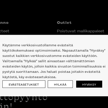
anno
Outlet
tteet
Poistuvat mallikappaleet
nittelupalvelu
ektimyynti
Käytämme verkkosivustollamme evästeitä
e Helsingin keskustassa
käyttökokemuksesi optimoimiseksi. Napsauttamalla "Hyväksy"
suostut kaikkien verkkosivustomme evästeiden käyttöön.
Valitsemalla "Hylkää" sallit ainoastaan välttämättömien
evästeiden käytön, jolloin kaikkia sivuston toiminnallisuuksia ei
pystytä suorittamaan. Jos haluat poistaa joitakin evästeitä
käytöstä, käy evästeasetuksissa.
EVÄSTEASETUKSET
HYLKÄÄ
HYVÄKSY
ottopyyntö
än!