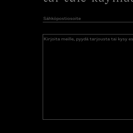
Sähköpostiosoite
(Pakollinen)
Kirjoita
meille,
pyydä
tarjousta
tai
kysy
esitettä