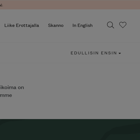
).
Liike Erottajalla
Skanno
In English
EDULLISIN ENSIN
likoima on
jemme