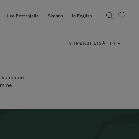
Liike Erottajalla
Skanno
In English
VIIMEKSI LISÄTTY
likoima on
jemme