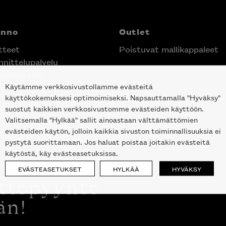
anno
Outlet
tteet
Poistuvat mallikappaleet
nittelupalvelu
ektimyynti
Käytämme verkkosivustollamme evästeitä
e Helsingin keskustassa
käyttökokemuksesi optimoimiseksi. Napsauttamalla "Hyväksy"
suostut kaikkien verkkosivustomme evästeiden käyttöön.
Valitsemalla "Hylkää" sallit ainoastaan välttämättömien
evästeiden käytön, jolloin kaikkia sivuston toiminnallisuuksia ei
pystytä suorittamaan. Jos haluat poistaa joitakin evästeitä
käytöstä, käy evästeasetuksissa.
EVÄSTEASETUKSET
HYLKÄÄ
HYVÄKSY
ottopyyntö
än!