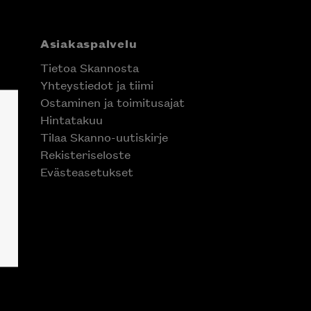
Asiakaspalvelu
Tietoa Skannosta
Yhteystiedot ja tiimi
Ostaminen ja toimitusajat
Hintatakuu
Tilaa Skanno-uutiskirje
Rekisteriseloste
Evästeasetukset