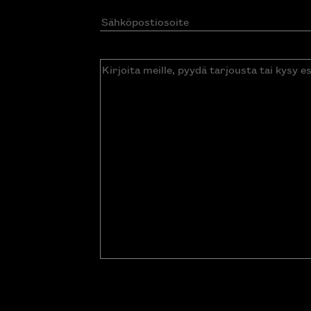
Sähköpostiosoite
(Pakollinen)
Kirjoita
meille,
pyydä
tarjousta
tai
kysy
esitettä