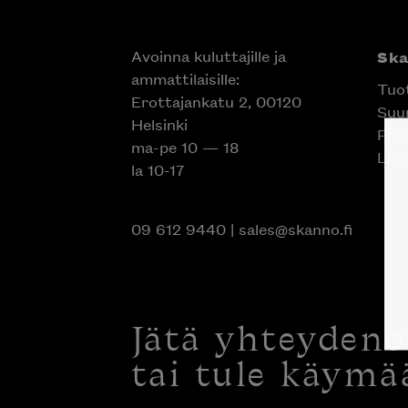
Avoinna kuluttajille ja
Sk
ammattilaisille:
Tuo
Erottajankatu 2, 00120
Suun
Helsinki
Proj
ma-pe 10 — 18
Liik
la 10-17
09 612 9440
|
sales@skanno.fi
Jätä yhteyden
tai tule käymä