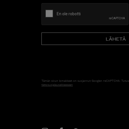
CAPTCHA
Tämän sivun lomakkeet on suojannut Googlen reCAPTCHA. Tutus
tietosuojalausekkeeseen