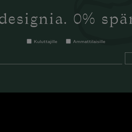
designia. 0% sp
Kuluttajille
Ammattilaisille