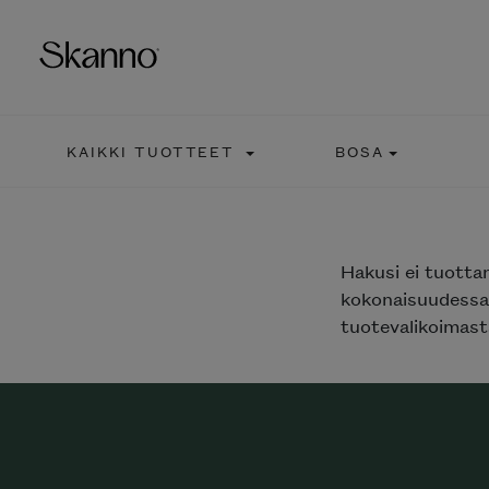
KAIKKI TUOTTEET
BOSA
Haku
Type 2 or more characters fo
Hakusi
ei tuotta
kokonaisuudessaa
tuotevalikoimasta