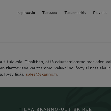
Inspiraatio
Tuotteet
Tuotemerkit
Palvelut
r results.
nut tuloksia. Tiesithän, että edustamiemme merkkien va
n tilattavissa kauttamme, vaikkei se löytyisi nettisivu
. Kysy lisää:
sales@skanno.fi
.
TILAA SKANNO-UUTISKIRJE