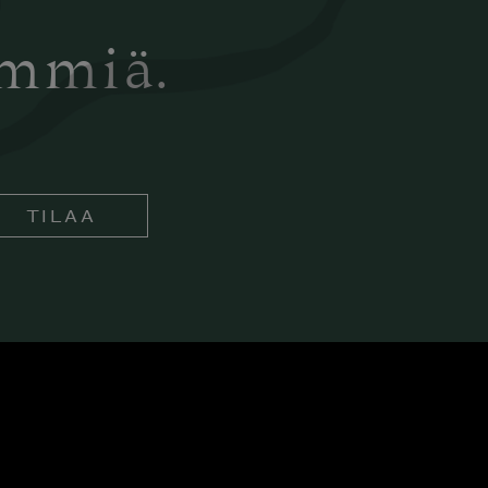
ämmiä.
TILAA