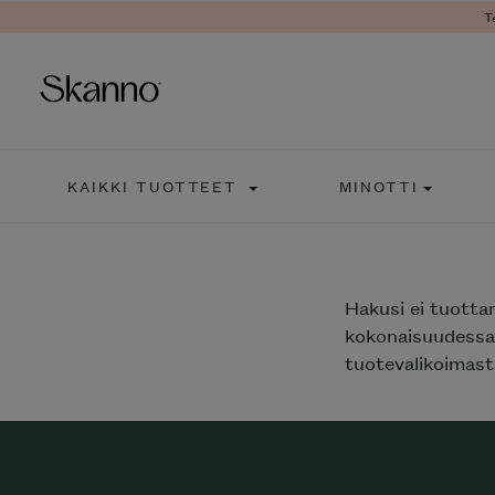
T
Haku
KAIKKI TUOTTEET
MINOTTI
Type 2 or more characters fo
Hakusi
ei tuotta
kokonaisuudessaa
tuotevalikoimasta