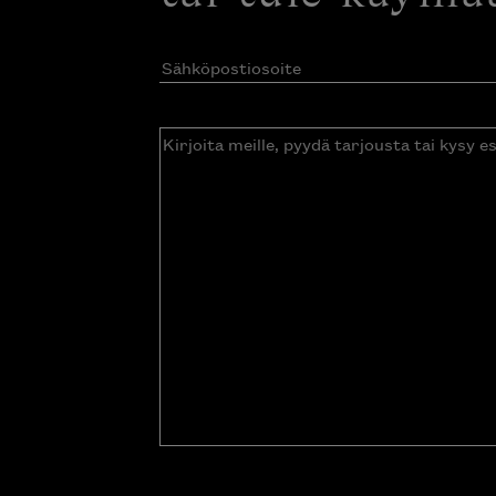
Sähköpostiosoite
(Pakollinen)
Kirjoita
meille,
pyydä
tarjousta
tai
kysy
esitettä