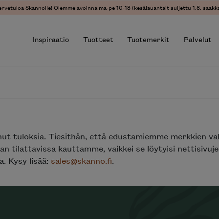
ervetuloa Skannolle! Olemme avoinna ma-pe 10-18 (kesälauantait suljettu 1.8. saakka
Inspiraatio
Tuotteet
Tuotemerkit
Palvelut
r results.
nut tuloksia. Tiesithän, että edustamiemme merkkien va
n tilattavissa kauttamme, vaikkei se löytyisi nettisivu
. Kysy lisää:
sales@skanno.fi
.