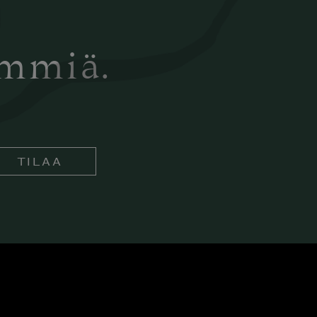
ämmiä.
TILAA