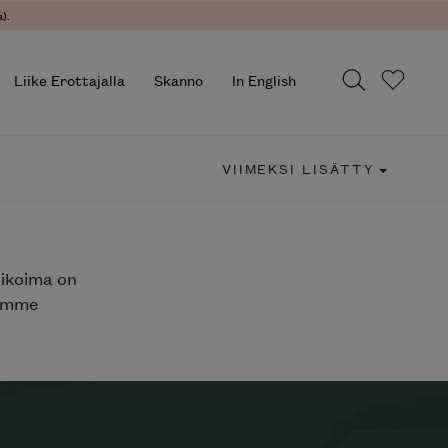
).
Liike Erottajalla
Skanno
In English
VIIMEKSI LISÄTTY
likoima on
jemme