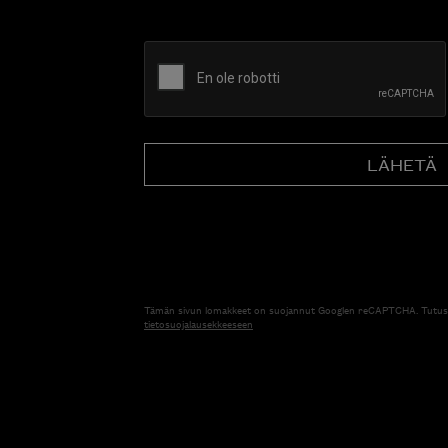
CAPTCHA
Tämän sivun lomakkeet on suojannut Googlen reCAPTCHA. Tutus
tietosuojalausekkeeseen