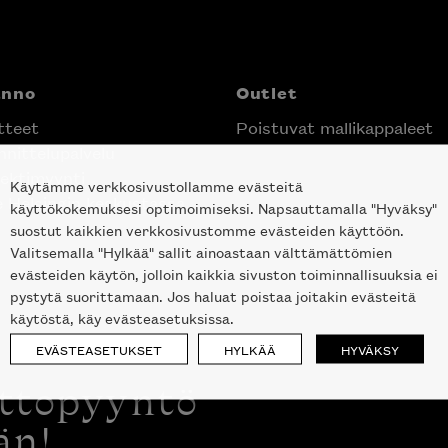
anno
Outlet
tteet
Poistuvat mallikappaleet
nittelupalvelu
ektimyynti
Käytämme verkkosivustollamme evästeitä
e Helsingin keskustassa
käyttökokemuksesi optimoimiseksi. Napsauttamalla "Hyväksy"
suostut kaikkien verkkosivustomme evästeiden käyttöön.
Valitsemalla "Hylkää" sallit ainoastaan välttämättömien
evästeiden käytön, jolloin kaikkia sivuston toiminnallisuuksia ei
pystytä suorittamaan. Jos haluat poistaa joitakin evästeitä
käytöstä, käy evästeasetuksissa.
EVÄSTEASETUKSET
HYLKÄÄ
HYVÄKSY
ottopyyntö
än!