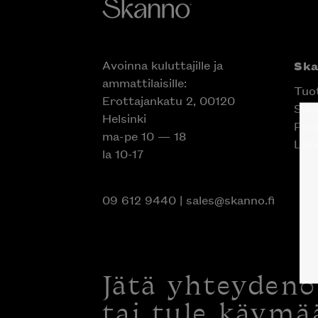
Avoinna kuluttajille ja
Sk
ammattilaisille:
Tuo
Erottajankatu 2, 00120
Suun
Helsinki
Proj
ma-pe 10 — 18
Liik
la 10-17
09 612 9440
|
sales@skanno.fi
Jätä yhteyden
tai tule käymä