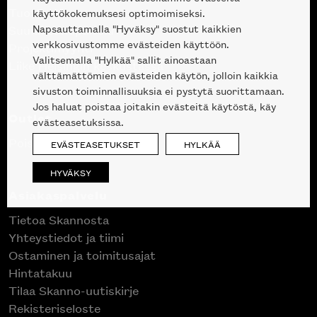
Tuotteet
käyttökokemuksesi optimoimiseksi.
Napsauttamalla "Hyväksy" suostut kaikkien
Suunnittelupalvelu
verkkosivustomme evästeiden käyttöön.
Projektimyynti
Valitsemalla "Hylkää" sallit ainoastaan
Liike Helsingin keskustassa
välttämättömien evästeiden käytön, jolloin kaikkia
sivuston toiminnallisuuksia ei pystytä suorittamaan.
Jos haluat poistaa joitakin evästeitä käytöstä, käy
Outlet
evästeasetuksissa.
Poistuvat mallikappaleet
EVÄSTEASETUKSET
HYLKÄÄ
HYVÄKSY
Asiakaspalvelu
Tietoa Skannosta
Yhteystiedot ja tiimi
Ostaminen ja toimitusajat
Hintatakuu
Tilaa Skanno-uutiskirje
Rekisteriseloste