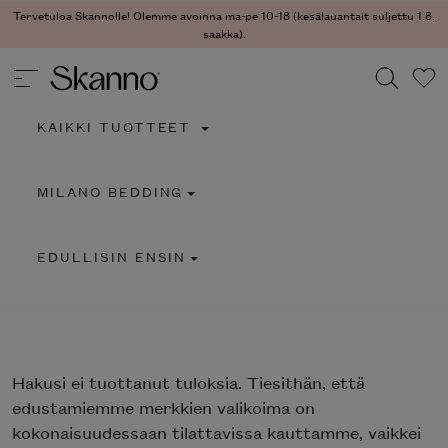
Tervetuloa Skannolle! Olemme avoinna ma-pe 10-18 (kesälauantait suljettu 1.8.
saakka).
KAIKKI TUOTTEET
Haku
MILANO BEDDING
Type 2 or more characters for results.
EDULLISIN ENSIN
Hakusi
ei tuottanut tuloksia. Tiesithän, että
edustamiemme merkkien valikoima on
kokonaisuudessaan tilattavissa kauttamme, vaikkei