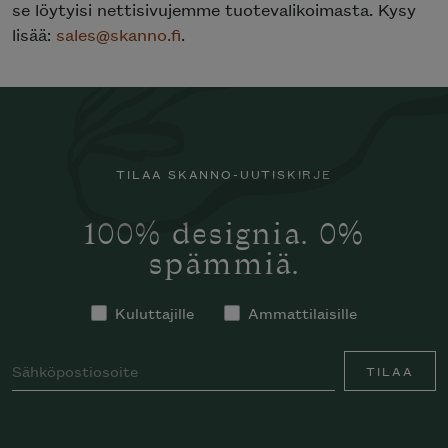
se löytyisi nettisivujemme tuotevalikoimasta. Kysy
lisää:
sales@skanno.fi
.
TILAA SKANNO-UUTISKIRJE
100% designia. 0%
spämmiä.
Kuluttajille
Ammattilaisille
TILAA