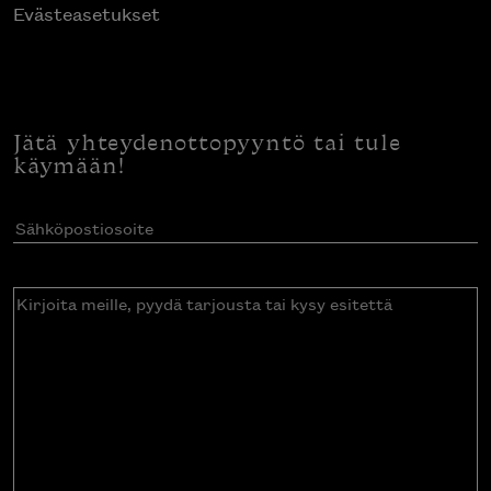
Evästeasetukset
Jätä yhteydenottopyyntö tai tule
käymään!
Sähköpostiosoite
(Pakollinen)
Kirjoita
meille,
pyydä
tarjousta
tai
kysy
esitettä