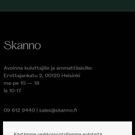
Avoinna kuluttajille ja ammattilaisille:
Erottajankatu 2, 00120 Helsinki
ma-pe 10 — 18
la 10-17
09 612 9440
|
sales@skanno.fi
Skanno
Käytämme verkkosivustollamme evästeitä