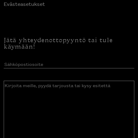
Evästeasetukset
Jätä yhteydenottopyyntö tai tule
käymään!
Sähköpostiosoite
(Pakollinen)
Kirjoita
meille,
pyydä
tarjousta
tai
kysy
esitettä