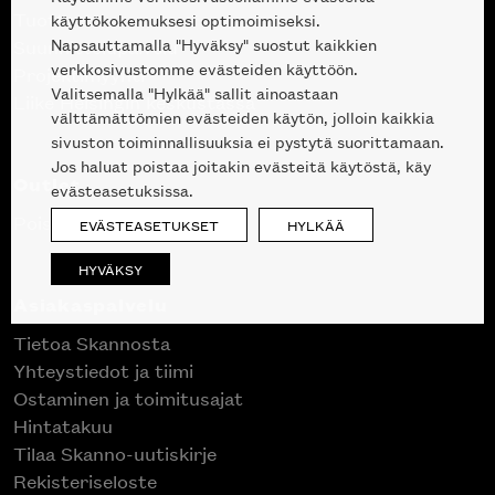
Tuotteet
käyttökokemuksesi optimoimiseksi.
Napsauttamalla "Hyväksy" suostut kaikkien
Suunnittelupalvelu
verkkosivustomme evästeiden käyttöön.
Projektimyynti
Valitsemalla "Hylkää" sallit ainoastaan
Liike Helsingin keskustassa
välttämättömien evästeiden käytön, jolloin kaikkia
sivuston toiminnallisuuksia ei pystytä suorittamaan.
Jos haluat poistaa joitakin evästeitä käytöstä, käy
Outlet
evästeasetuksissa.
Poistuvat mallikappaleet
EVÄSTEASETUKSET
HYLKÄÄ
HYVÄKSY
Asiakaspalvelu
Tietoa Skannosta
Yhteystiedot ja tiimi
Ostaminen ja toimitusajat
Hintatakuu
Tilaa Skanno-uutiskirje
Rekisteriseloste