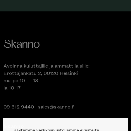
Avoinna kuluttajille ja ammattilaisille:
Erottajankatu 2, 00120 Helsinki
ma-pe 10 — 18
la 10-17
09 612 9440
|
sales@skanno.fi
Skanno
Käytämme verkkosivustollamme evästeitä