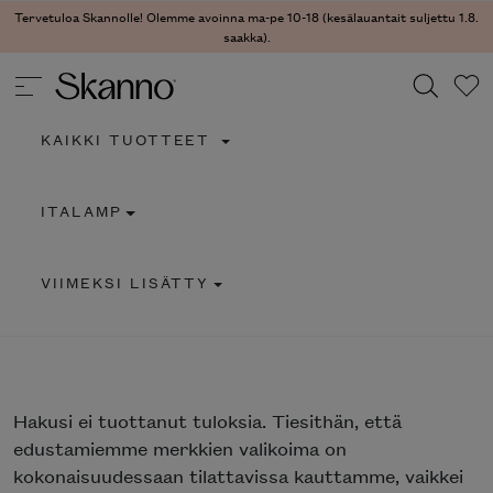
Tervetuloa Skannolle! Olemme avoinna ma-pe 10-18 (kesälauantait suljettu 1.8.
saakka).
KAIKKI TUOTTEET
Haku
ITALAMP
Type 2 or more characters for results.
VIIMEKSI LISÄTTY
Hakusi
ei tuottanut tuloksia. Tiesithän, että
edustamiemme merkkien valikoima on
kokonaisuudessaan tilattavissa kauttamme, vaikkei