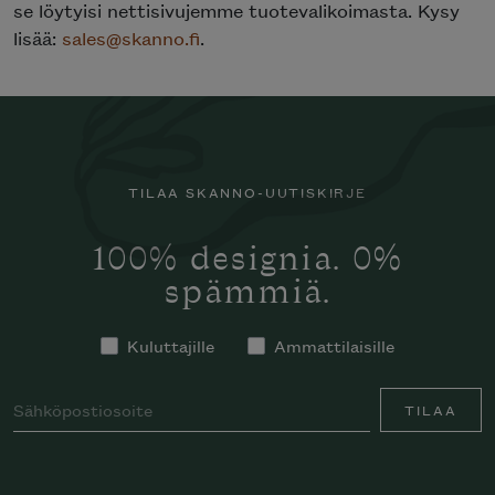
se löytyisi nettisivujemme tuotevalikoimasta. Kysy
lisää:
sales@skanno.fi
.
TILAA SKANNO-UUTISKIRJE
100% designia. 0%
spämmiä.
Kuluttajille
Ammattilaisille
TILAA