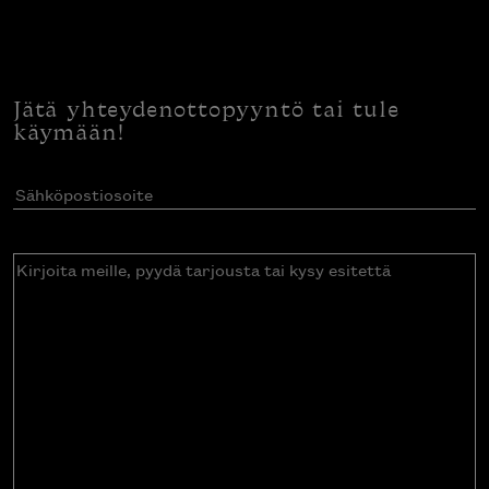
Jätä yhteydenottopyyntö tai tule
käymään!
Sähköpostiosoite
(Pakollinen)
Kirjoita
meille,
pyydä
tarjousta
tai
kysy
esitettä