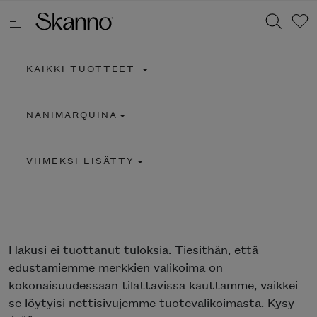
KAIKKI TUOTTEET
Haku
NANIMARQUINA
Type 2 or more characters for results.
VIIMEKSI LISÄTTY
Hakusi
ei tuottanut tuloksia. Tiesithän, että
edustamiemme merkkien valikoima on
kokonaisuudessaan tilattavissa kauttamme, vaikkei
se löytyisi nettisivujemme tuotevalikoimasta. Kysy