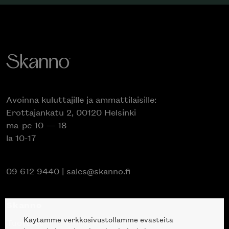
Avoinna kuluttajille ja ammattilaisille:
Erottajankatu 2, 00120 Helsinki
ma-pe 10 — 18
la 10-17
09 612 9440
|
sales@skanno.fi
Skanno
Käytämme verkkosivustollamme evästeitä
Tuotteet