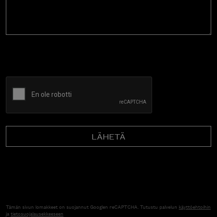
CAPTCHA
Tämän sivun lomakkeet on suojannut Googlen reCAPTCHA. Tutustu palvelun
käyttöehtoihin
ja
tietosuojalausekkeeseen