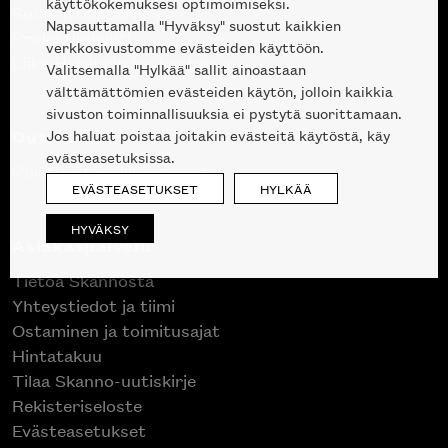
käyttökokemuksesi optimoimiseksi.
Suunnittelupalvelu
Napsauttamalla "Hyväksy" suostut kaikkien
Projektimyynti
verkkosivustomme evästeiden käyttöön.
Liike Helsingin keskustassa
Valitsemalla "Hylkää" sallit ainoastaan
välttämättömien evästeiden käytön, jolloin kaikkia
sivuston toiminnallisuuksia ei pystytä suorittamaan.
Outlet
Jos haluat poistaa joitakin evästeitä käytöstä, käy
evästeasetuksissa.
Poistuvat mallikappaleet
EVÄSTEASETUKSET
HYLKÄÄ
HYVÄKSY
Asiakaspalvelu
Tietoa Skannosta
Yhteystiedot ja tiimi
Ostaminen ja toimitusajat
Hintatakuu
Tilaa Skanno-uutiskirje
Rekisteriseloste
Evästeasetukset