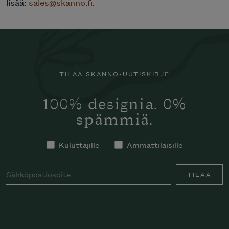
lisää:
sales@skanno.fi
.
TILAA SKANNO-UUTISKIRJE
100% designia. 0%
spämmiä.
Kuluttajille
Ammattilaisille
TILAA